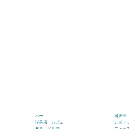
バー
居酒屋
喫茶店 カフェ
レスト
和食 定食屋
ファー