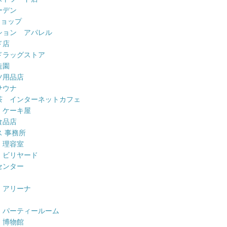
ーデン
ショップ
ション アパレル
ド店
ドラッグストア
造園
ツ用品店
サウナ
茶 インターネットカフェ
 ケーキ屋
食品店
 事務所
 理容室
 ビリヤード
センター
 アリーナ
 パーティールーム
 博物館