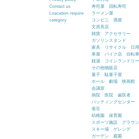
Contact us
寿司屋 回転寿司
Loacation require
ラーメン屋
category
コンビニ 酒屋
文房具店
雑貨 アクセサリー
ガソリンスタンド
家具 リサイクル 日
車屋 バイク店 自転
銭湯 コインランドリ
その他物販店
菓子 駄菓子屋
ホール 劇場 映画館
会議室
病院 医院 歯医者
バッティングセンター
雀荘
幼稚園 保育園
スポーツ施設 グラウ
スキー場 ゲレンデ
ガーデン 庭園