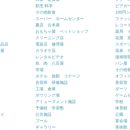
割烹 料亭
ビアガ
その他飲食
100円
スーパー ホームセンター
ファッ
書店 古本屋
レコー
おもちゃ屋 ペットショップ
薬局 
クリーニング店
花屋 
用品店
電器店 修理屋
スポー
車屋
カラオケ店
温泉 
ー
レンタルビデオ
漫画喫
魚 肉 八百屋
パン屋
市場
その他
ホテル 旅館 コテージ
オフィス
合宿所 研修施設
美容室
工場 倉庫
ダーツ
ボウリング場
ゲーム
アミューズメント施設
学校
予備校 学習塾
体育館
ンド
公共施設
公園
プール
宴会場
ギャラリー
美術館