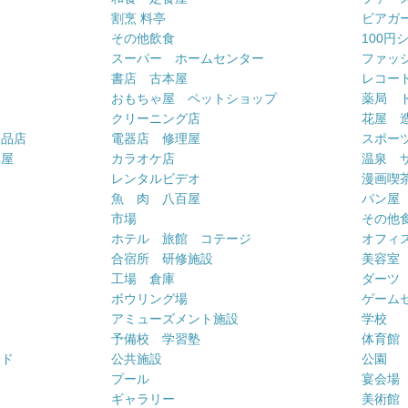
割烹 料亭
ビアガ
その他飲食
100円
スーパー ホームセンター
ファッ
書店 古本屋
レコー
おもちゃ屋 ペットショップ
薬局 
クリーニング店
花屋 
用品店
電器店 修理屋
スポー
車屋
カラオケ店
温泉 
ー
レンタルビデオ
漫画喫
魚 肉 八百屋
パン屋
市場
その他
ホテル 旅館 コテージ
オフィス
合宿所 研修施設
美容室
工場 倉庫
ダーツ
ボウリング場
ゲーム
アミューズメント施設
学校
予備校 学習塾
体育館
ンド
公共施設
公園
プール
宴会場
ギャラリー
美術館