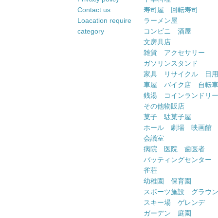
Contact us
寿司屋 回転寿司
Loacation require
ラーメン屋
category
コンビニ 酒屋
文房具店
雑貨 アクセサリー
ガソリンスタンド
家具 リサイクル 日
車屋 バイク店 自転
銭湯 コインランドリ
その他物販店
菓子 駄菓子屋
ホール 劇場 映画館
会議室
病院 医院 歯医者
バッティングセンター
雀荘
幼稚園 保育園
スポーツ施設 グラウ
スキー場 ゲレンデ
ガーデン 庭園