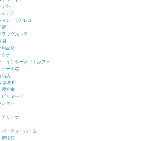
ーデン
ショップ
ション アパレル
ド店
ドラッグストア
造園
ツ用品店
サウナ
茶 インターネットカフェ
 ケーキ屋
食品店
 事務所
 理容室
 ビリヤード
センター
 アリーナ
 パーティールーム
 博物館