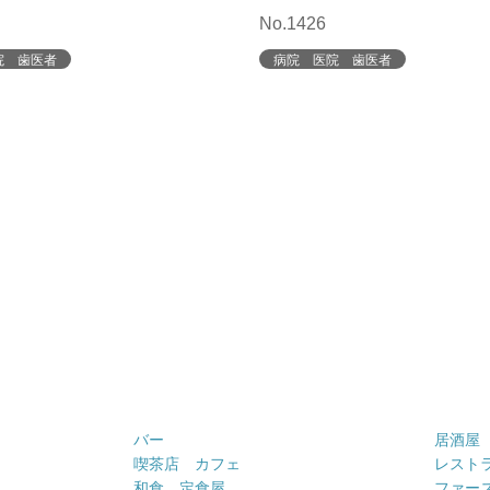
No.1426
院 歯医者
病院 医院 歯医者
バー
居酒屋
喫茶店 カフェ
レスト
和食 定食屋
ファー