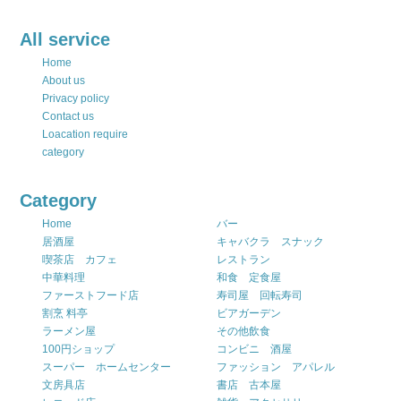
All service
Home
About us
Privacy policy
Contact us
Loacation require
category
Category
Home
バー
居酒屋
キャバクラ スナック
喫茶店 カフェ
レストラン
中華料理
和食 定食屋
ファーストフード店
寿司屋 回転寿司
割烹 料亭
ビアガーデン
ラーメン屋
その他飲食
100円ショップ
コンビニ 酒屋
スーパー ホームセンター
ファッション アパレル
文房具店
書店 古本屋