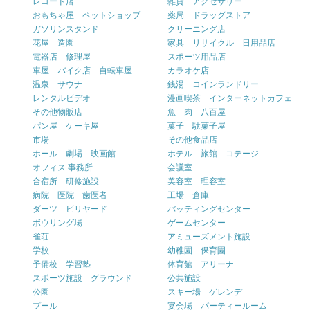
レコード店
雑貨 アクセサリー
おもちゃ屋 ペットショップ
薬局 ドラッグストア
ガソリンスタンド
クリーニング店
花屋 造園
家具 リサイクル 日用品店
電器店 修理屋
スポーツ用品店
車屋 バイク店 自転車屋
カラオケ店
温泉 サウナ
銭湯 コインランドリー
レンタルビデオ
漫画喫茶 インターネットカフェ
その他物販店
魚 肉 八百屋
パン屋 ケーキ屋
菓子 駄菓子屋
市場
その他食品店
ホール 劇場 映画館
ホテル 旅館 コテージ
オフィス 事務所
会議室
合宿所 研修施設
美容室 理容室
病院 医院 歯医者
工場 倉庫
ダーツ ビリヤード
バッティングセンター
ボウリング場
ゲームセンター
雀荘
アミューズメント施設
学校
幼稚園 保育園
予備校 学習塾
体育館 アリーナ
スポーツ施設 グラウンド
公共施設
公園
スキー場 ゲレンデ
プール
宴会場 パーティールーム