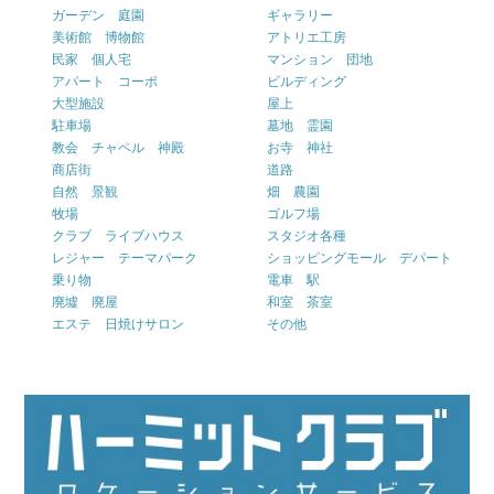
ガーデン 庭園
ギャラリー
美術館 博物館
アトリエ工房
民家 個人宅
マンション 団地
アパート コーポ
ビルディング
大型施設
屋上
駐車場
墓地 霊園
教会 チャペル 神殿
お寺 神社
商店街
道路
自然 景観
畑 農園
牧場
ゴルフ場
クラブ ライブハウス
スタジオ各種
レジャー テーマパーク
ショッピングモール デパート
乗り物
電車 駅
廃墟 廃屋
和室 茶室
エステ 日焼けサロン
その他