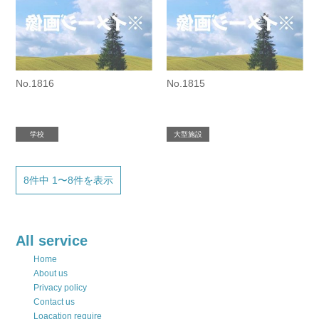
No.1816
No.1815
学校
大型施設
8件中 1〜8件を表示
All service
Home
About us
Privacy policy
Contact us
Loacation require