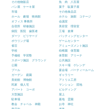
その他物販店
魚 肉 八百屋
パン屋 ケーキ屋
菓子 駄菓子屋
市場
その他食品店
ホール 劇場 映画館
ホテル 旅館 コテージ
オフィス 事務所
会議室
合宿所 研修施設
美容室 理容室
病院 医院 歯医者
工場 倉庫
ダーツ ビリヤード
バッティングセンター
ボウリング場
ゲームセンター
雀荘
アミューズメント施設
学校
幼稚園 保育園
予備校 学習塾
体育館 アリーナ
スポーツ施設 グラウンド
公共施設
公園
スキー場 ゲレンデ
プール
宴会場 パーティールーム
ガーデン 庭園
ギャラリー
美術館 博物館
アトリエ工房
民家 個人宅
マンション 団地
アパート コーポ
ビルディング
大型施設
屋上
駐車場
墓地 霊園
教会 チャペル 神殿
お寺 神社
商店街
道路