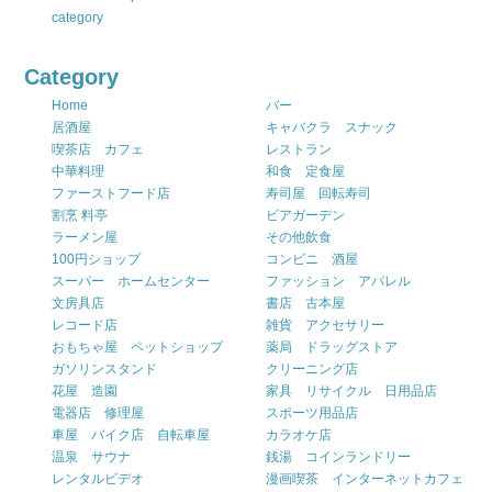
category
Category
Home
バー
居酒屋
キャバクラ スナック
喫茶店 カフェ
レストラン
中華料理
和食 定食屋
ファーストフード店
寿司屋 回転寿司
割烹 料亭
ビアガーデン
ラーメン屋
その他飲食
100円ショップ
コンビニ 酒屋
スーパー ホームセンター
ファッション アパレル
文房具店
書店 古本屋
レコード店
雑貨 アクセサリー
おもちゃ屋 ペットショップ
薬局 ドラッグストア
ガソリンスタンド
クリーニング店
花屋 造園
家具 リサイクル 日用品店
電器店 修理屋
スポーツ用品店
車屋 バイク店 自転車屋
カラオケ店
温泉 サウナ
銭湯 コインランドリー
レンタルビデオ
漫画喫茶 インターネットカフェ