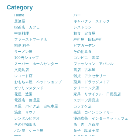
Category
Home
バー
居酒屋
キャバクラ スナック
喫茶店 カフェ
レストラン
中華料理
和食 定食屋
ファーストフード店
寿司屋 回転寿司
割烹 料亭
ビアガーデン
ラーメン屋
その他飲食
100円ショップ
コンビニ 酒屋
スーパー ホームセンター
ファッション アパレル
文房具店
書店 古本屋
レコード店
雑貨 アクセサリー
おもちゃ屋 ペットショップ
薬局 ドラッグストア
ガソリンスタンド
クリーニング店
花屋 造園
家具 リサイクル 日用品店
電器店 修理屋
スポーツ用品店
車屋 バイク店 自転車屋
カラオケ店
温泉 サウナ
銭湯 コインランドリー
レンタルビデオ
漫画喫茶 インターネットカフェ
その他物販店
魚 肉 八百屋
パン屋 ケーキ屋
菓子 駄菓子屋