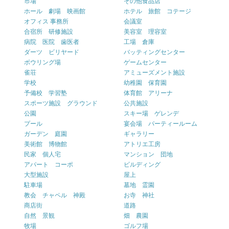
市場
その他食品店
ホール 劇場 映画館
ホテル 旅館 コテージ
オフィス 事務所
会議室
合宿所 研修施設
美容室 理容室
病院 医院 歯医者
工場 倉庫
ダーツ ビリヤード
バッティングセンター
ボウリング場
ゲームセンター
雀荘
アミューズメント施設
学校
幼稚園 保育園
予備校 学習塾
体育館 アリーナ
スポーツ施設 グラウンド
公共施設
公園
スキー場 ゲレンデ
プール
宴会場 パーティールーム
ガーデン 庭園
ギャラリー
美術館 博物館
アトリエ工房
民家 個人宅
マンション 団地
アパート コーポ
ビルディング
大型施設
屋上
駐車場
墓地 霊園
教会 チャペル 神殿
お寺 神社
商店街
道路
自然 景観
畑 農園
牧場
ゴルフ場