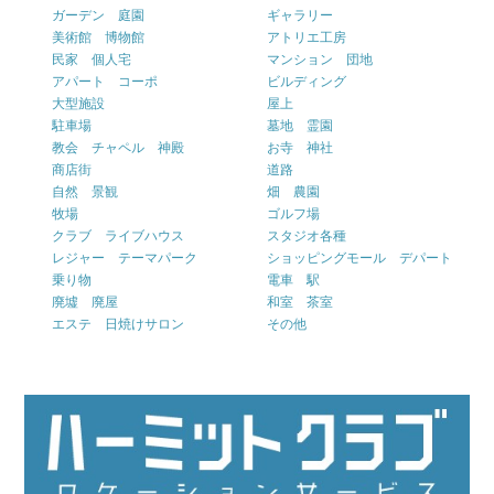
ガーデン 庭園
ギャラリー
美術館 博物館
アトリエ工房
民家 個人宅
マンション 団地
アパート コーポ
ビルディング
大型施設
屋上
駐車場
墓地 霊園
教会 チャペル 神殿
お寺 神社
商店街
道路
自然 景観
畑 農園
牧場
ゴルフ場
クラブ ライブハウス
スタジオ各種
レジャー テーマパーク
ショッピングモール デパート
乗り物
電車 駅
廃墟 廃屋
和室 茶室
エステ 日焼けサロン
その他