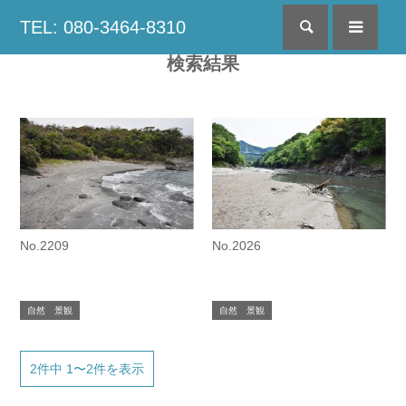
TEL: 080-3464-8310
検索
menu
検索結果
No.2209
No.2026
自然 景観
自然 景観
2件中 1〜2件を表示