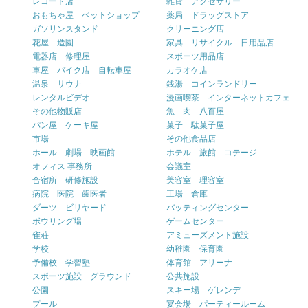
レコード店
雑貨 アクセサリー
おもちゃ屋 ペットショップ
薬局 ドラッグストア
ガソリンスタンド
クリーニング店
花屋 造園
家具 リサイクル 日用品店
電器店 修理屋
スポーツ用品店
車屋 バイク店 自転車屋
カラオケ店
温泉 サウナ
銭湯 コインランドリー
レンタルビデオ
漫画喫茶 インターネットカフェ
その他物販店
魚 肉 八百屋
パン屋 ケーキ屋
菓子 駄菓子屋
市場
その他食品店
ホール 劇場 映画館
ホテル 旅館 コテージ
オフィス 事務所
会議室
合宿所 研修施設
美容室 理容室
病院 医院 歯医者
工場 倉庫
ダーツ ビリヤード
バッティングセンター
ボウリング場
ゲームセンター
雀荘
アミューズメント施設
学校
幼稚園 保育園
予備校 学習塾
体育館 アリーナ
スポーツ施設 グラウンド
公共施設
公園
スキー場 ゲレンデ
プール
宴会場 パーティールーム