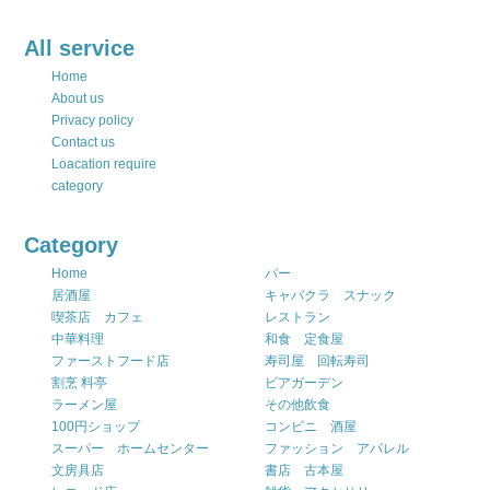
All service
Home
About us
Privacy policy
Contact us
Loacation require
category
Category
Home
バー
居酒屋
キャバクラ スナック
喫茶店 カフェ
レストラン
中華料理
和食 定食屋
ファーストフード店
寿司屋 回転寿司
割烹 料亭
ビアガーデン
ラーメン屋
その他飲食
100円ショップ
コンビニ 酒屋
スーパー ホームセンター
ファッション アパレル
文房具店
書店 古本屋