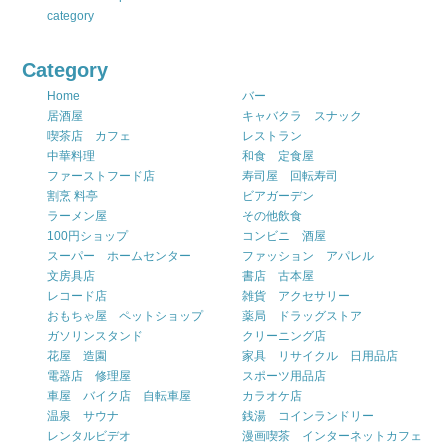
category
Category
Home
バー
居酒屋
キャバクラ スナック
喫茶店 カフェ
レストラン
中華料理
和食 定食屋
ファーストフード店
寿司屋 回転寿司
割烹 料亭
ビアガーデン
ラーメン屋
その他飲食
100円ショップ
コンビニ 酒屋
スーパー ホームセンター
ファッション アパレル
文房具店
書店 古本屋
レコード店
雑貨 アクセサリー
おもちゃ屋 ペットショップ
薬局 ドラッグストア
ガソリンスタンド
クリーニング店
花屋 造園
家具 リサイクル 日用品店
電器店 修理屋
スポーツ用品店
車屋 バイク店 自転車屋
カラオケ店
温泉 サウナ
銭湯 コインランドリー
レンタルビデオ
漫画喫茶 インターネットカフェ