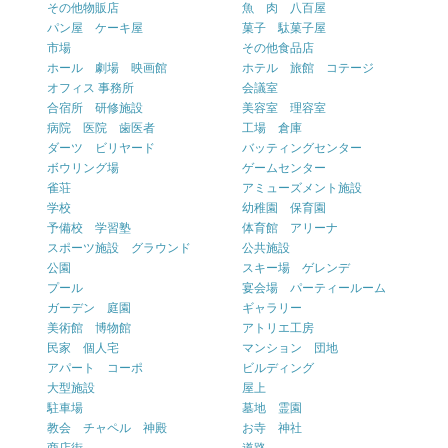
その他物販店
魚 肉 八百屋
パン屋 ケーキ屋
菓子 駄菓子屋
市場
その他食品店
ホール 劇場 映画館
ホテル 旅館 コテージ
オフィス 事務所
会議室
合宿所 研修施設
美容室 理容室
病院 医院 歯医者
工場 倉庫
ダーツ ビリヤード
バッティングセンター
ボウリング場
ゲームセンター
雀荘
アミューズメント施設
学校
幼稚園 保育園
予備校 学習塾
体育館 アリーナ
スポーツ施設 グラウンド
公共施設
公園
スキー場 ゲレンデ
プール
宴会場 パーティールーム
ガーデン 庭園
ギャラリー
美術館 博物館
アトリエ工房
民家 個人宅
マンション 団地
アパート コーポ
ビルディング
大型施設
屋上
駐車場
墓地 霊園
教会 チャペル 神殿
お寺 神社
商店街
道路