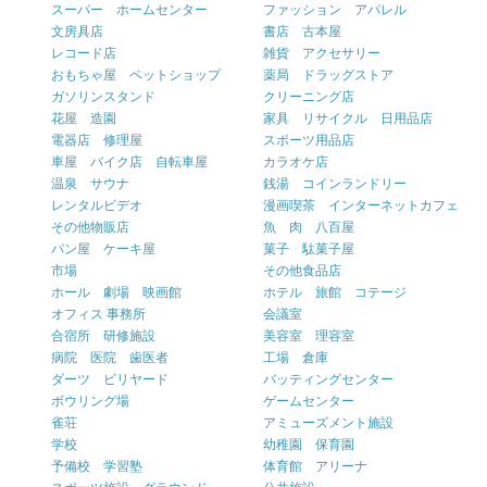
スーパー ホームセンター
ファッション アパレル
文房具店
書店 古本屋
レコード店
雑貨 アクセサリー
おもちゃ屋 ペットショップ
薬局 ドラッグストア
ガソリンスタンド
クリーニング店
花屋 造園
家具 リサイクル 日用品店
電器店 修理屋
スポーツ用品店
車屋 バイク店 自転車屋
カラオケ店
温泉 サウナ
銭湯 コインランドリー
レンタルビデオ
漫画喫茶 インターネットカフェ
その他物販店
魚 肉 八百屋
パン屋 ケーキ屋
菓子 駄菓子屋
市場
その他食品店
ホール 劇場 映画館
ホテル 旅館 コテージ
オフィス 事務所
会議室
合宿所 研修施設
美容室 理容室
病院 医院 歯医者
工場 倉庫
ダーツ ビリヤード
バッティングセンター
ボウリング場
ゲームセンター
雀荘
アミューズメント施設
学校
幼稚園 保育園
予備校 学習塾
体育館 アリーナ