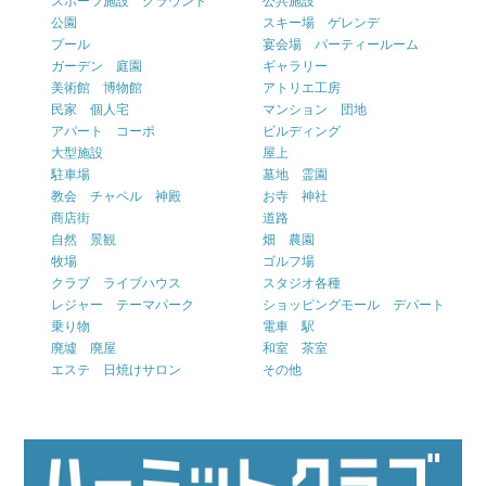
スポーツ施設 グラウンド
公共施設
公園
スキー場 ゲレンデ
プール
宴会場 パーティールーム
ガーデン 庭園
ギャラリー
美術館 博物館
アトリエ工房
民家 個人宅
マンション 団地
アパート コーポ
ビルディング
大型施設
屋上
駐車場
墓地 霊園
教会 チャペル 神殿
お寺 神社
商店街
道路
自然 景観
畑 農園
牧場
ゴルフ場
クラブ ライブハウス
スタジオ各種
レジャー テーマパーク
ショッピングモール デパート
乗り物
電車 駅
廃墟 廃屋
和室 茶室
エステ 日焼けサロン
その他