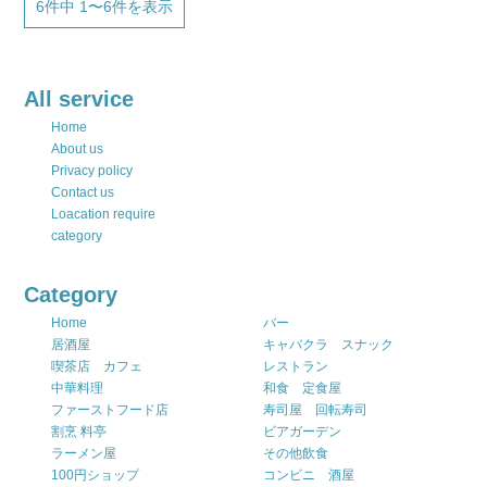
6件中 1〜6件を表示
All service
Home
About us
Privacy policy
Contact us
Loacation require
category
Category
Home
バー
居酒屋
キャバクラ スナック
喫茶店 カフェ
レストラン
中華料理
和食 定食屋
ファーストフード店
寿司屋 回転寿司
割烹 料亭
ビアガーデン
ラーメン屋
その他飲食
100円ショップ
コンビニ 酒屋