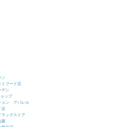
ラン
ストフード店
ーデン
ショップ
ション アパレル
ド店
ドラッグストア
造園