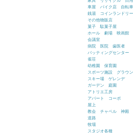
家具 リサイクル 日
車屋 バイク店 自転
銭湯 コインランドリ
その他物販店
菓子 駄菓子屋
ホール 劇場 映画館
会議室
病院 医院 歯医者
バッティングセンター
雀荘
幼稚園 保育園
スポーツ施設 グラウ
スキー場 ゲレンデ
ガーデン 庭園
アトリエ工房
アパート コーポ
屋上
教会 チャペル 神殿
道路
牧場
スタジオ各種