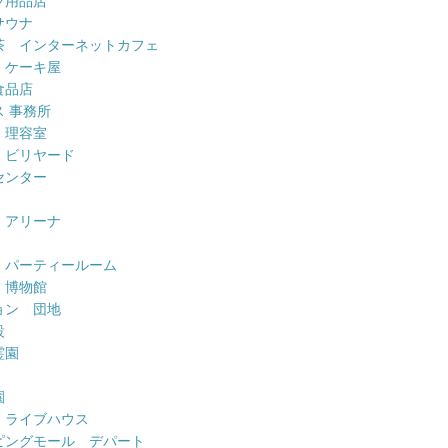
ツ用品店
サウナ
茶 インターネットカフェ
 ケーキ屋
食品店
 事務所
 理容室
 ビリヤード
センター
 アリーナ
 パーティールーム
 博物館
ョン 団地
設
霊園
園
 ライブハウス
ピングモール デパート