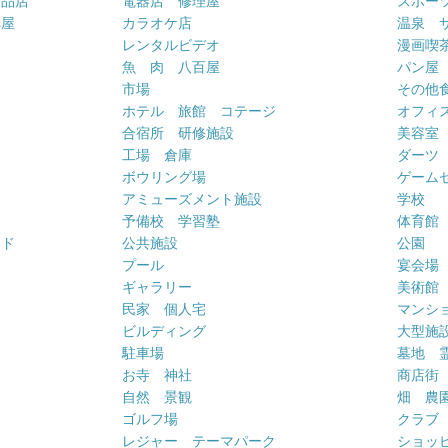
用品店
電器店 修理屋
スポー
車屋
カラオケ店
温泉 
ー
レンタルビデオ
漫画喫
魚 肉 八百屋
パン屋
市場
その他
ホテル 旅館 コテージ
オフィス
合宿所 研修施設
美容室
工場 倉庫
ダーツ
ボウリング場
ゲーム
アミューズメント施設
学校
予備校 学習塾
体育館
ンド
公共施設
公園
プール
宴会場
ギャラリー
美術館
民家 個人宅
マンシ
ビルディング
大型施
駐車場
墓地 
お寺 神社
商店街
自然 景観
畑 農
ゴルフ場
クラブ
レジャー テーマパーク
ショッ