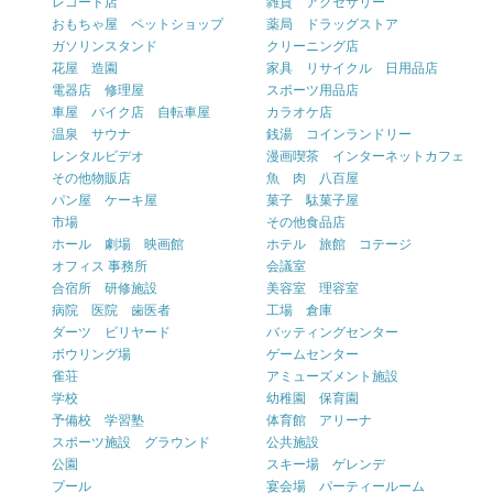
レコード店
雑貨 アクセサリー
おもちゃ屋 ペットショップ
薬局 ドラッグストア
ガソリンスタンド
クリーニング店
花屋 造園
家具 リサイクル 日用品店
電器店 修理屋
スポーツ用品店
車屋 バイク店 自転車屋
カラオケ店
温泉 サウナ
銭湯 コインランドリー
レンタルビデオ
漫画喫茶 インターネットカフェ
その他物販店
魚 肉 八百屋
パン屋 ケーキ屋
菓子 駄菓子屋
市場
その他食品店
ホール 劇場 映画館
ホテル 旅館 コテージ
オフィス 事務所
会議室
合宿所 研修施設
美容室 理容室
病院 医院 歯医者
工場 倉庫
ダーツ ビリヤード
バッティングセンター
ボウリング場
ゲームセンター
雀荘
アミューズメント施設
学校
幼稚園 保育園
予備校 学習塾
体育館 アリーナ
スポーツ施設 グラウンド
公共施設
公園
スキー場 ゲレンデ
プール
宴会場 パーティールーム