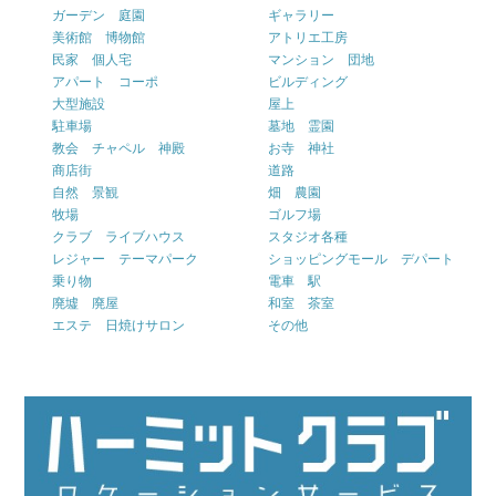
ガーデン 庭園
ギャラリー
美術館 博物館
アトリエ工房
民家 個人宅
マンション 団地
アパート コーポ
ビルディング
大型施設
屋上
駐車場
墓地 霊園
教会 チャペル 神殿
お寺 神社
商店街
道路
自然 景観
畑 農園
牧場
ゴルフ場
クラブ ライブハウス
スタジオ各種
レジャー テーマパーク
ショッピングモール デパート
乗り物
電車 駅
廃墟 廃屋
和室 茶室
エステ 日焼けサロン
その他