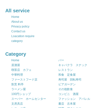
All service
Home
About us
Privacy policy
Contact us
Loacation require
category
Category
Home
バー
居酒屋
キャバクラ スナック
喫茶店 カフェ
レストラン
中華料理
和食 定食屋
ファーストフード店
寿司屋 回転寿司
割烹 料亭
ビアガーデン
ラーメン屋
その他飲食
100円ショップ
コンビニ 酒屋
スーパー ホームセンター
ファッション アパレル
文房具店
書店 古本屋