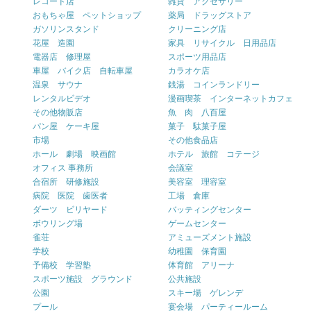
レコード店
雑貨 アクセサリー
おもちゃ屋 ペットショップ
薬局 ドラッグストア
ガソリンスタンド
クリーニング店
花屋 造園
家具 リサイクル 日用品店
電器店 修理屋
スポーツ用品店
車屋 バイク店 自転車屋
カラオケ店
温泉 サウナ
銭湯 コインランドリー
レンタルビデオ
漫画喫茶 インターネットカフェ
その他物販店
魚 肉 八百屋
パン屋 ケーキ屋
菓子 駄菓子屋
市場
その他食品店
ホール 劇場 映画館
ホテル 旅館 コテージ
オフィス 事務所
会議室
合宿所 研修施設
美容室 理容室
病院 医院 歯医者
工場 倉庫
ダーツ ビリヤード
バッティングセンター
ボウリング場
ゲームセンター
雀荘
アミューズメント施設
学校
幼稚園 保育園
予備校 学習塾
体育館 アリーナ
スポーツ施設 グラウンド
公共施設
公園
スキー場 ゲレンデ
プール
宴会場 パーティールーム