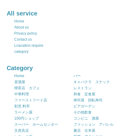
All service
Home
About us
Privacy policy
Contact us
Loacation require
category
Category
Home
バー
居酒屋
キャバクラ スナック
喫茶店 カフェ
レストラン
中華料理
和食 定食屋
ファーストフード店
寿司屋 回転寿司
割烹 料亭
ビアガーデン
ラーメン屋
その他飲食
100円ショップ
コンビニ 酒屋
スーパー ホームセンター
ファッション アパレル
文房具店
書店 古本屋