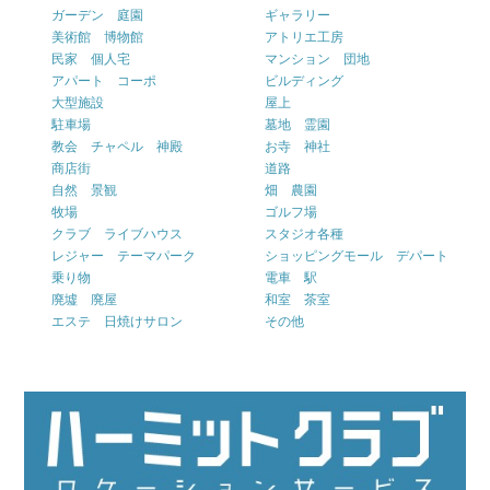
ガーデン 庭園
ギャラリー
美術館 博物館
アトリエ工房
民家 個人宅
マンション 団地
アパート コーポ
ビルディング
大型施設
屋上
駐車場
墓地 霊園
教会 チャペル 神殿
お寺 神社
商店街
道路
自然 景観
畑 農園
牧場
ゴルフ場
クラブ ライブハウス
スタジオ各種
レジャー テーマパーク
ショッピングモール デパート
乗り物
電車 駅
廃墟 廃屋
和室 茶室
エステ 日焼けサロン
その他