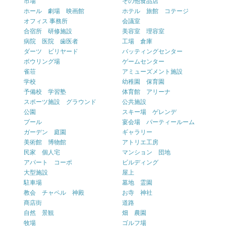
市場
その他食品店
ホール 劇場 映画館
ホテル 旅館 コテージ
オフィス 事務所
会議室
合宿所 研修施設
美容室 理容室
病院 医院 歯医者
工場 倉庫
ダーツ ビリヤード
バッティングセンター
ボウリング場
ゲームセンター
雀荘
アミューズメント施設
学校
幼稚園 保育園
予備校 学習塾
体育館 アリーナ
スポーツ施設 グラウンド
公共施設
公園
スキー場 ゲレンデ
プール
宴会場 パーティールーム
ガーデン 庭園
ギャラリー
美術館 博物館
アトリエ工房
民家 個人宅
マンション 団地
アパート コーポ
ビルディング
大型施設
屋上
駐車場
墓地 霊園
教会 チャペル 神殿
お寺 神社
商店街
道路
自然 景観
畑 農園
牧場
ゴルフ場