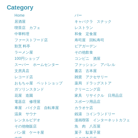
Category
Home
バー
居酒屋
キャバクラ スナック
喫茶店 カフェ
レストラン
中華料理
和食 定食屋
ファーストフード店
寿司屋 回転寿司
割烹 料亭
ビアガーデン
ラーメン屋
その他飲食
100円ショップ
コンビニ 酒屋
スーパー ホームセンター
ファッション アパレル
文房具店
書店 古本屋
レコード店
雑貨 アクセサリー
おもちゃ屋 ペットショップ
薬局 ドラッグストア
ガソリンスタンド
クリーニング店
花屋 造園
家具 リサイクル 日用品店
電器店 修理屋
スポーツ用品店
車屋 バイク店 自転車屋
カラオケ店
温泉 サウナ
銭湯 コインランドリー
レンタルビデオ
漫画喫茶 インターネットカフェ
その他物販店
魚 肉 八百屋
パン屋 ケーキ屋
菓子 駄菓子屋