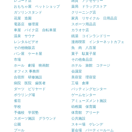
レコード店
雑貨 アクセサリー
おもちゃ屋 ペットショップ
薬局 ドラッグストア
ガソリンスタンド
クリーニング店
花屋 造園
家具 リサイクル 日用品店
電器店 修理屋
スポーツ用品店
車屋 バイク店 自転車屋
カラオケ店
温泉 サウナ
銭湯 コインランドリー
レンタルビデオ
漫画喫茶 インターネットカフェ
その他物販店
魚 肉 八百屋
パン屋 ケーキ屋
菓子 駄菓子屋
市場
その他食品店
ホール 劇場 映画館
ホテル 旅館 コテージ
オフィス 事務所
会議室
合宿所 研修施設
美容室 理容室
病院 医院 歯医者
工場 倉庫
ダーツ ビリヤード
バッティングセンター
ボウリング場
ゲームセンター
雀荘
アミューズメント施設
学校
幼稚園 保育園
予備校 学習塾
体育館 アリーナ
スポーツ施設 グラウンド
公共施設
公園
スキー場 ゲレンデ
プール
宴会場 パーティールーム