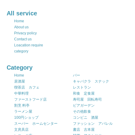
All service
Home
About us
Privacy policy
Contact us
Loacation require
category
Category
Home
バー
居酒屋
キャバクラ スナック
喫茶店 カフェ
レストラン
中華料理
和食 定食屋
ファーストフード店
寿司屋 回転寿司
割烹 料亭
ビアガーデン
ラーメン屋
その他飲食
100円ショップ
コンビニ 酒屋
スーパー ホームセンター
ファッション アパレル
文房具店
書店 古本屋