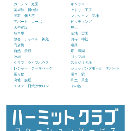
ガーデン 庭園
ギャラリー
美術館 博物館
アトリエ工房
民家 個人宅
マンション 団地
アパート コーポ
ビルディング
大型施設
屋上
駐車場
墓地 霊園
教会 チャペル 神殿
お寺 神社
商店街
道路
自然 景観
畑 農園
牧場
ゴルフ場
クラブ ライブハウス
スタジオ各種
レジャー テーマパーク
ショッピングモール デパート
乗り物
電車 駅
廃墟 廃屋
和室 茶室
エステ 日焼けサロン
その他