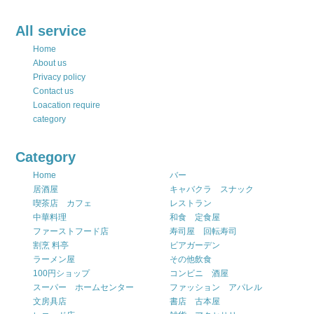
All service
Home
About us
Privacy policy
Contact us
Loacation require
category
Category
Home
バー
居酒屋
キャバクラ スナック
喫茶店 カフェ
レストラン
中華料理
和食 定食屋
ファーストフード店
寿司屋 回転寿司
割烹 料亭
ビアガーデン
ラーメン屋
その他飲食
100円ショップ
コンビニ 酒屋
スーパー ホームセンター
ファッション アパレル
文房具店
書店 古本屋