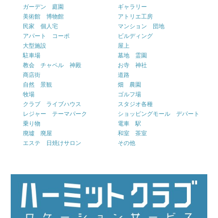
ガーデン 庭園
ギャラリー
美術館 博物館
アトリエ工房
民家 個人宅
マンション 団地
アパート コーポ
ビルディング
大型施設
屋上
駐車場
墓地 霊園
教会 チャペル 神殿
お寺 神社
商店街
道路
自然 景観
畑 農園
牧場
ゴルフ場
クラブ ライブハウス
スタジオ各種
レジャー テーマパーク
ショッピングモール デパート
乗り物
電車 駅
廃墟 廃屋
和室 茶室
エステ 日焼けサロン
その他