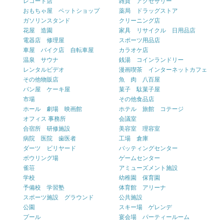
レコード店
雑貨 アクセサリー
おもちゃ屋 ペットショップ
薬局 ドラッグストア
ガソリンスタンド
クリーニング店
花屋 造園
家具 リサイクル 日用品店
電器店 修理屋
スポーツ用品店
車屋 バイク店 自転車屋
カラオケ店
温泉 サウナ
銭湯 コインランドリー
レンタルビデオ
漫画喫茶 インターネットカフェ
その他物販店
魚 肉 八百屋
パン屋 ケーキ屋
菓子 駄菓子屋
市場
その他食品店
ホール 劇場 映画館
ホテル 旅館 コテージ
オフィス 事務所
会議室
合宿所 研修施設
美容室 理容室
病院 医院 歯医者
工場 倉庫
ダーツ ビリヤード
バッティングセンター
ボウリング場
ゲームセンター
雀荘
アミューズメント施設
学校
幼稚園 保育園
予備校 学習塾
体育館 アリーナ
スポーツ施設 グラウンド
公共施設
公園
スキー場 ゲレンデ
プール
宴会場 パーティールーム