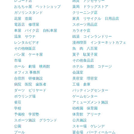
レコード店
雑貨 アクセサリー
おもちゃ屋 ペットショップ
薬局 ドラッグストア
ガソリンスタンド
クリーニング店
花屋 造園
家具 リサイクル 日用品店
電器店 修理屋
スポーツ用品店
車屋 バイク店 自転車屋
カラオケ店
温泉 サウナ
銭湯 コインランドリー
レンタルビデオ
漫画喫茶 インターネットカフェ
その他物販店
魚 肉 八百屋
パン屋 ケーキ屋
菓子 駄菓子屋
市場
その他食品店
ホール 劇場 映画館
ホテル 旅館 コテージ
オフィス 事務所
会議室
合宿所 研修施設
美容室 理容室
病院 医院 歯医者
工場 倉庫
ダーツ ビリヤード
バッティングセンター
ボウリング場
ゲームセンター
雀荘
アミューズメント施設
学校
幼稚園 保育園
予備校 学習塾
体育館 アリーナ
スポーツ施設 グラウンド
公共施設
公園
スキー場 ゲレンデ
プール
宴会場 パーティールーム