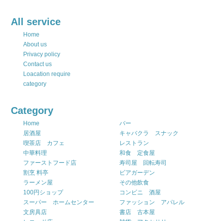
All service
Home
About us
Privacy policy
Contact us
Loacation require
category
Category
Home
バー
居酒屋
キャバクラ スナック
喫茶店 カフェ
レストラン
中華料理
和食 定食屋
ファーストフード店
寿司屋 回転寿司
割烹 料亭
ビアガーデン
ラーメン屋
その他飲食
100円ショップ
コンビニ 酒屋
スーパー ホームセンター
ファッション アパレル
文房具店
書店 古本屋