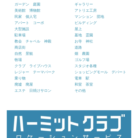
ガーデン 庭園
ギャラリー
美術館 博物館
アトリエ工房
民家 個人宅
マンション 団地
アパート コーポ
ビルディング
大型施設
屋上
駐車場
墓地 霊園
教会 チャペル 神殿
お寺 神社
商店街
道路
自然 景観
畑 農園
牧場
ゴルフ場
クラブ ライブハウス
スタジオ各種
レジャー テーマパーク
ショッピングモール デパート
乗り物
電車 駅
廃墟 廃屋
和室 茶室
エステ 日焼けサロン
その他