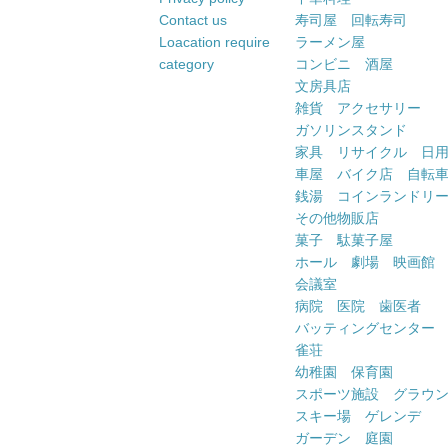
Contact us
寿司屋 回転寿司
Loacation require
ラーメン屋
category
コンビニ 酒屋
文房具店
雑貨 アクセサリー
ガソリンスタンド
家具 リサイクル 日
車屋 バイク店 自転
銭湯 コインランドリ
その他物販店
菓子 駄菓子屋
ホール 劇場 映画館
会議室
病院 医院 歯医者
バッティングセンター
雀荘
幼稚園 保育園
スポーツ施設 グラウ
スキー場 ゲレンデ
ガーデン 庭園