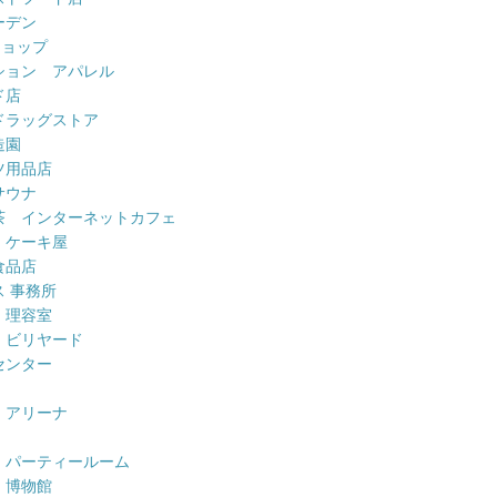
ーデン
ショップ
ション アパレル
ド店
ドラッグストア
造園
ツ用品店
サウナ
茶 インターネットカフェ
 ケーキ屋
食品店
 事務所
 理容室
 ビリヤード
センター
 アリーナ
 パーティールーム
 博物館