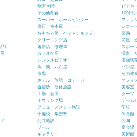
割烹 料亭
ビアガ
その他飲食
100円
スーパー ホームセンター
ファッ
書店 古本屋
レコー
おもちゃ屋 ペットショップ
薬局 
クリーニング店
花屋 
用品店
電器店 修理屋
スポー
車屋
カラオケ店
温泉 
ー
レンタルビデオ
漫画喫
魚 肉 八百屋
パン屋
市場
その他
ホテル 旅館 コテージ
オフィス
合宿所 研修施設
美容室
工場 倉庫
ダーツ
ボウリング場
ゲーム
アミューズメント施設
学校
予備校 学習塾
体育館
ンド
公共施設
公園
プール
宴会場
ギャラリー
美術館