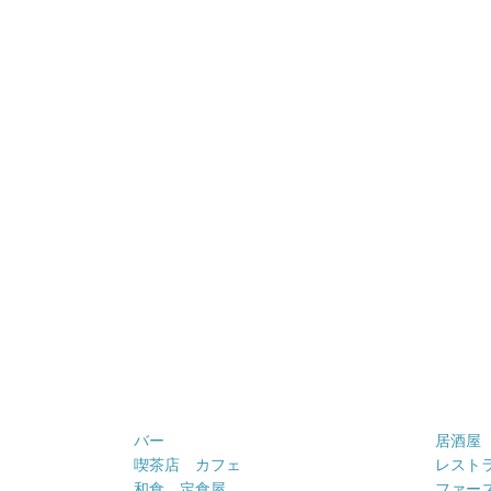
バー
居酒屋
喫茶店 カフェ
レスト
和食 定食屋
ファー