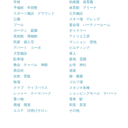
学校
幼稚園 保育園
予備校 学習塾
体育館 アリーナ
スポーツ施設 グラウンド
公共施設
公園
スキー場 ゲレンデ
プール
宴会場 パーティールーム
ガーデン 庭園
ギャラリー
美術館 博物館
アトリエ工房
民家 個人宅
マンション 団地
アパート コーポ
ビルディング
大型施設
屋上
駐車場
墓地 霊園
教会 チャペル 神殿
お寺 神社
商店街
道路
自然 景観
畑 農園
牧場
ゴルフ場
クラブ ライブハウス
スタジオ各種
レジャー テーマパーク
ショッピングモール デパート
乗り物
電車 駅
廃墟 廃屋
和室 茶室
エステ 日焼けサロン
その他