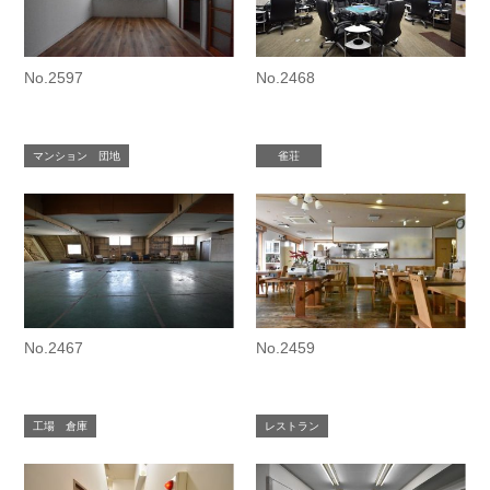
No.2597
No.2468
マンション 団地
雀荘
No.2467
No.2459
工場 倉庫
レストラン