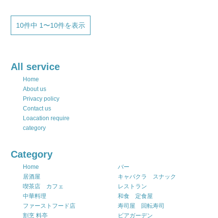
10件中 1〜10件を表示
All service
Home
About us
Privacy policy
Contact us
Loacation require
category
Category
Home
バー
居酒屋
キャバクラ スナック
喫茶店 カフェ
レストラン
中華料理
和食 定食屋
ファーストフード店
寿司屋 回転寿司
割烹 料亭
ビアガーデン