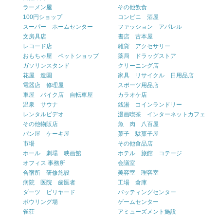
ラーメン屋
その他飲食
100円ショップ
コンビニ 酒屋
スーパー ホームセンター
ファッション アパレル
文房具店
書店 古本屋
レコード店
雑貨 アクセサリー
おもちゃ屋 ペットショップ
薬局 ドラッグストア
ガソリンスタンド
クリーニング店
花屋 造園
家具 リサイクル 日用品店
電器店 修理屋
スポーツ用品店
車屋 バイク店 自転車屋
カラオケ店
温泉 サウナ
銭湯 コインランドリー
レンタルビデオ
漫画喫茶 インターネットカフェ
その他物販店
魚 肉 八百屋
パン屋 ケーキ屋
菓子 駄菓子屋
市場
その他食品店
ホール 劇場 映画館
ホテル 旅館 コテージ
オフィス 事務所
会議室
合宿所 研修施設
美容室 理容室
病院 医院 歯医者
工場 倉庫
ダーツ ビリヤード
バッティングセンター
ボウリング場
ゲームセンター
雀荘
アミューズメント施設