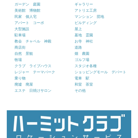
ガーデン 庭園
ギャラリー
美術館 博物館
アトリエ工房
民家 個人宅
マンション 団地
アパート コーポ
ビルディング
大型施設
屋上
駐車場
墓地 霊園
教会 チャペル 神殿
お寺 神社
商店街
道路
自然 景観
畑 農園
牧場
ゴルフ場
クラブ ライブハウス
スタジオ各種
レジャー テーマパーク
ショッピングモール デパート
乗り物
電車 駅
廃墟 廃屋
和室 茶室
エステ 日焼けサロン
その他