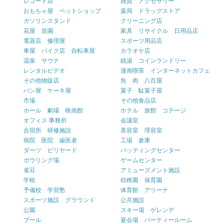
レコード店
雑貨 アクセサリー
おもちゃ屋 ペットショップ
薬局 ドラッグストア
ガソリンスタンド
クリーニング店
花屋 造園
家具 リサイクル 日用品店
電器店 修理屋
スポーツ用品店
車屋 バイク店 自転車屋
カラオケ店
温泉 サウナ
銭湯 コインランドリー
レンタルビデオ
漫画喫茶 インターネットカフェ
その他物販店
魚 肉 八百屋
パン屋 ケーキ屋
菓子 駄菓子屋
市場
その他食品店
ホール 劇場 映画館
ホテル 旅館 コテージ
オフィス 事務所
会議室
合宿所 研修施設
美容室 理容室
病院 医院 歯医者
工場 倉庫
ダーツ ビリヤード
バッティングセンター
ボウリング場
ゲームセンター
雀荘
アミューズメント施設
学校
幼稚園 保育園
予備校 学習塾
体育館 アリーナ
スポーツ施設 グラウンド
公共施設
公園
スキー場 ゲレンデ
プール
宴会場 パーティールーム