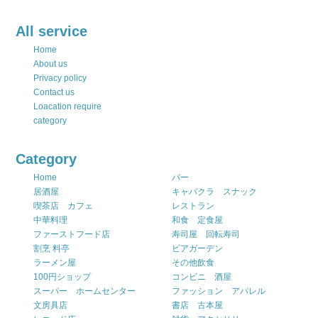
All service
Home
About us
Privacy policy
Contact us
Loacation require
category
Category
Home
バー
居酒屋
キャバクラ スナック
喫茶店 カフェ
レストラン
中華料理
和食 定食屋
ファーストフード店
寿司屋 回転寿司
割烹 料亭
ビアガーデン
ラーメン屋
その他飲食
100円ショップ
コンビニ 酒屋
スーパー ホームセンター
ファッション アパレル
文房具店
書店 古本屋