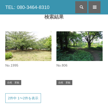
TEL: 080-3464-8310
検索
menu
検索結果
No.1995
No.806
自然 景観
自然 景観
2件中 1〜2件を表示