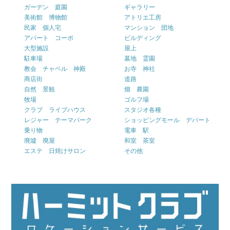
ガーデン 庭園
ギャラリー
美術館 博物館
アトリエ工房
民家 個人宅
マンション 団地
アパート コーポ
ビルディング
大型施設
屋上
駐車場
墓地 霊園
教会 チャペル 神殿
お寺 神社
商店街
道路
自然 景観
畑 農園
牧場
ゴルフ場
クラブ ライブハウス
スタジオ各種
レジャー テーマパーク
ショッピングモール デパート
乗り物
電車 駅
廃墟 廃屋
和室 茶室
エステ 日焼けサロン
その他