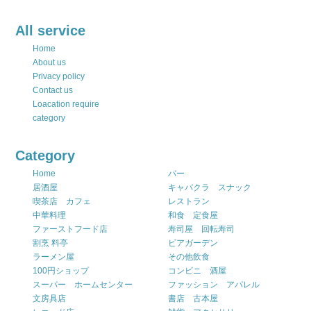
All service
Home
About us
Privacy policy
Contact us
Loacation require
category
Category
Home
バー
居酒屋
キャバクラ スナック
喫茶店 カフェ
レストラン
中華料理
和食 定食屋
ファーストフード店
寿司屋 回転寿司
割烹 料亭
ビアガーデン
ラーメン屋
その他飲食
100円ショップ
コンビニ 酒屋
スーパー ホームセンター
ファッション アパレル
文房具店
書店 古本屋