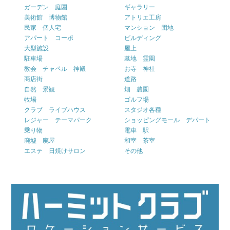
ガーデン 庭園
ギャラリー
美術館 博物館
アトリエ工房
民家 個人宅
マンション 団地
アパート コーポ
ビルディング
大型施設
屋上
駐車場
墓地 霊園
教会 チャペル 神殿
お寺 神社
商店街
道路
自然 景観
畑 農園
牧場
ゴルフ場
クラブ ライブハウス
スタジオ各種
レジャー テーマパーク
ショッピングモール デパート
乗り物
電車 駅
廃墟 廃屋
和室 茶室
エステ 日焼けサロン
その他