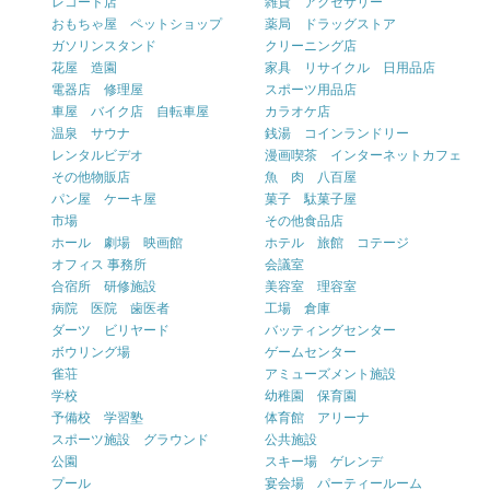
レコード店
雑貨 アクセサリー
おもちゃ屋 ペットショップ
薬局 ドラッグストア
ガソリンスタンド
クリーニング店
花屋 造園
家具 リサイクル 日用品店
電器店 修理屋
スポーツ用品店
車屋 バイク店 自転車屋
カラオケ店
温泉 サウナ
銭湯 コインランドリー
レンタルビデオ
漫画喫茶 インターネットカフェ
その他物販店
魚 肉 八百屋
パン屋 ケーキ屋
菓子 駄菓子屋
市場
その他食品店
ホール 劇場 映画館
ホテル 旅館 コテージ
オフィス 事務所
会議室
合宿所 研修施設
美容室 理容室
病院 医院 歯医者
工場 倉庫
ダーツ ビリヤード
バッティングセンター
ボウリング場
ゲームセンター
雀荘
アミューズメント施設
学校
幼稚園 保育園
予備校 学習塾
体育館 アリーナ
スポーツ施設 グラウンド
公共施設
公園
スキー場 ゲレンデ
プール
宴会場 パーティールーム