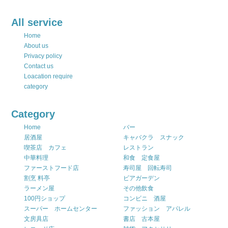
All service
Home
About us
Privacy policy
Contact us
Loacation require
category
Category
Home
バー
居酒屋
キャバクラ スナック
喫茶店 カフェ
レストラン
中華料理
和食 定食屋
ファーストフード店
寿司屋 回転寿司
割烹 料亭
ビアガーデン
ラーメン屋
その他飲食
100円ショップ
コンビニ 酒屋
スーパー ホームセンター
ファッション アパレル
文房具店
書店 古本屋