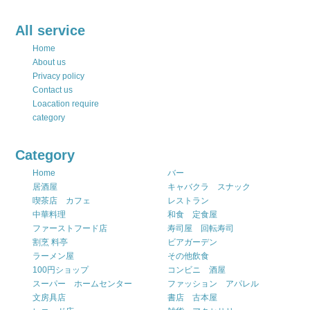
All service
Home
About us
Privacy policy
Contact us
Loacation require
category
Category
Home
バー
居酒屋
キャバクラ スナック
喫茶店 カフェ
レストラン
中華料理
和食 定食屋
ファーストフード店
寿司屋 回転寿司
割烹 料亭
ビアガーデン
ラーメン屋
その他飲食
100円ショップ
コンビニ 酒屋
スーパー ホームセンター
ファッション アパレル
文房具店
書店 古本屋