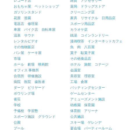
レコード店
雑貨 アクセサリー
おもちゃ屋 ペットショップ
薬局 ドラッグストア
ガソリンスタンド
クリーニング店
花屋 造園
家具 リサイクル 日用品店
電器店 修理屋
スポーツ用品店
車屋 バイク店 自転車屋
カラオケ店
温泉 サウナ
銭湯 コインランドリー
レンタルビデオ
漫画喫茶 インターネットカフェ
その他物販店
魚 肉 八百屋
パン屋 ケーキ屋
菓子 駄菓子屋
市場
その他食品店
ホール 劇場 映画館
ホテル 旅館 コテージ
オフィス 事務所
会議室
合宿所 研修施設
美容室 理容室
病院 医院 歯医者
工場 倉庫
ダーツ ビリヤード
バッティングセンター
ボウリング場
ゲームセンター
雀荘
アミューズメント施設
学校
幼稚園 保育園
予備校 学習塾
体育館 アリーナ
スポーツ施設 グラウンド
公共施設
公園
スキー場 ゲレンデ
プール
宴会場 パーティールーム