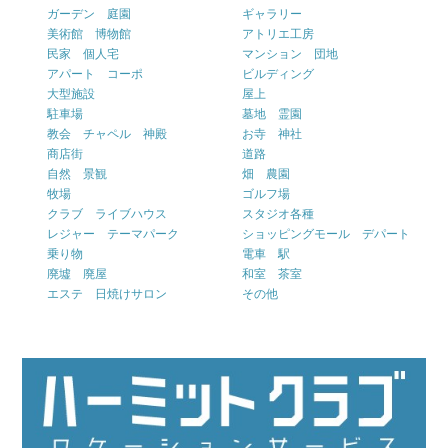
ガーデン 庭園
ギャラリー
美術館 博物館
アトリエ工房
民家 個人宅
マンション 団地
アパート コーポ
ビルディング
大型施設
屋上
駐車場
墓地 霊園
教会 チャペル 神殿
お寺 神社
商店街
道路
自然 景観
畑 農園
牧場
ゴルフ場
クラブ ライブハウス
スタジオ各種
レジャー テーマパーク
ショッピングモール デパート
乗り物
電車 駅
廃墟 廃屋
和室 茶室
エステ 日焼けサロン
その他