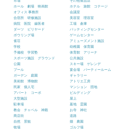
市場
その他食品店
ホール 劇場 映画館
ホテル 旅館 コテージ
オフィス 事務所
会議室
合宿所 研修施設
美容室 理容室
病院 医院 歯医者
工場 倉庫
ダーツ ビリヤード
バッティングセンター
ボウリング場
ゲームセンター
雀荘
アミューズメント施設
学校
幼稚園 保育園
予備校 学習塾
体育館 アリーナ
スポーツ施設 グラウンド
公共施設
公園
スキー場 ゲレンデ
プール
宴会場 パーティールーム
ガーデン 庭園
ギャラリー
美術館 博物館
アトリエ工房
民家 個人宅
マンション 団地
アパート コーポ
ビルディング
大型施設
屋上
駐車場
墓地 霊園
教会 チャペル 神殿
お寺 神社
商店街
道路
自然 景観
畑 農園
牧場
ゴルフ場