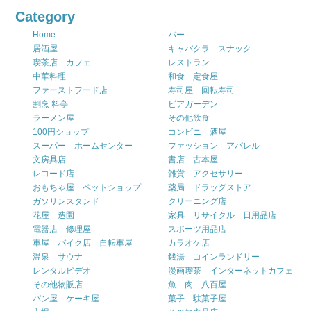
Category
Home
バー
居酒屋
キャバクラ スナック
喫茶店 カフェ
レストラン
中華料理
和食 定食屋
ファーストフード店
寿司屋 回転寿司
割烹 料亭
ビアガーデン
ラーメン屋
その他飲食
100円ショップ
コンビニ 酒屋
スーパー ホームセンター
ファッション アパレル
文房具店
書店 古本屋
レコード店
雑貨 アクセサリー
おもちゃ屋 ペットショップ
薬局 ドラッグストア
ガソリンスタンド
クリーニング店
花屋 造園
家具 リサイクル 日用品店
電器店 修理屋
スポーツ用品店
車屋 バイク店 自転車屋
カラオケ店
温泉 サウナ
銭湯 コインランドリー
レンタルビデオ
漫画喫茶 インターネットカフェ
その他物販店
魚 肉 八百屋
パン屋 ケーキ屋
菓子 駄菓子屋