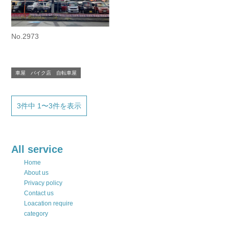
No.2973
車屋 バイク店 自転車屋
3件中 1〜3件を表示
All service
Home
About us
Privacy policy
Contact us
Loacation require
category