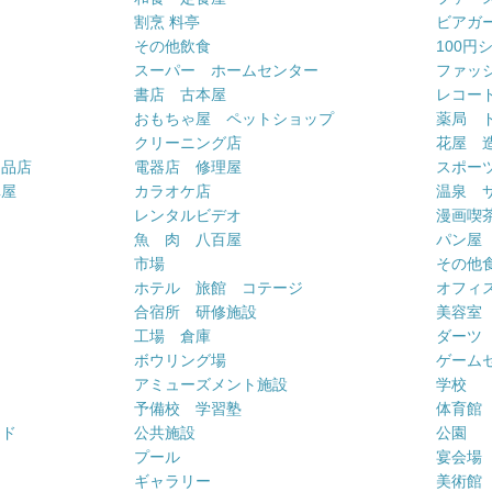
割烹 料亭
ビアガ
その他飲食
100円
スーパー ホームセンター
ファッ
書店 古本屋
レコー
おもちゃ屋 ペットショップ
薬局 
クリーニング店
花屋 
用品店
電器店 修理屋
スポー
車屋
カラオケ店
温泉 
ー
レンタルビデオ
漫画喫
魚 肉 八百屋
パン屋
市場
その他
ホテル 旅館 コテージ
オフィス
合宿所 研修施設
美容室
工場 倉庫
ダーツ
ボウリング場
ゲーム
アミューズメント施設
学校
予備校 学習塾
体育館
ンド
公共施設
公園
プール
宴会場
ギャラリー
美術館