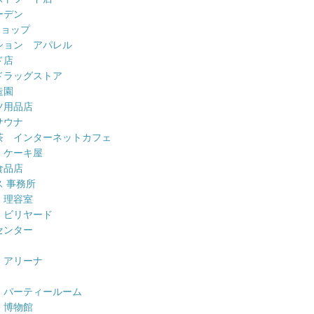
ーデン
ショップ
ション アパレル
ド店
ドラッグストア
造園
ツ用品店
サウナ
茶 インターネットカフェ
 ケーキ屋
食品店
 事務所
 理容室
 ビリヤード
センター
 アリーナ
 パーティールーム
 博物館