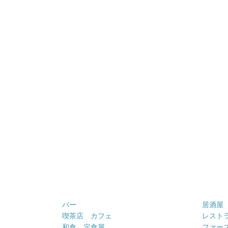
バー
居酒屋
喫茶店 カフェ
レスト
和食 定食屋
ファー