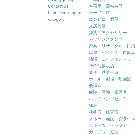
Contact us
寿司屋 回転寿司
Loacation require
ラーメン屋
category
コンビニ 酒屋
文房具店
雑貨 アクセサリー
ガソリンスタンド
家具 リサイクル 日
車屋 バイク店 自転
銭湯 コインランドリ
その他物販店
菓子 駄菓子屋
ホール 劇場 映画館
会議室
病院 医院 歯医者
バッティングセンター
雀荘
幼稚園 保育園
スポーツ施設 グラウ
スキー場 ゲレンデ
ガーデン 庭園