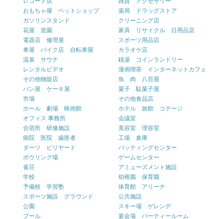
レコード店
雑貨 アクセサリー
おもちゃ屋 ペットショップ
薬局 ドラッグストア
ガソリンスタンド
クリーニング店
花屋 造園
家具 リサイクル 日用品店
電器店 修理屋
スポーツ用品店
車屋 バイク店 自転車屋
カラオケ店
温泉 サウナ
銭湯 コインランドリー
レンタルビデオ
漫画喫茶 インターネットカフェ
その他物販店
魚 肉 八百屋
パン屋 ケーキ屋
菓子 駄菓子屋
市場
その他食品店
ホール 劇場 映画館
ホテル 旅館 コテージ
オフィス 事務所
会議室
合宿所 研修施設
美容室 理容室
病院 医院 歯医者
工場 倉庫
ダーツ ビリヤード
バッティングセンター
ボウリング場
ゲームセンター
雀荘
アミューズメント施設
学校
幼稚園 保育園
予備校 学習塾
体育館 アリーナ
スポーツ施設 グラウンド
公共施設
公園
スキー場 ゲレンデ
プール
宴会場 パーティールーム