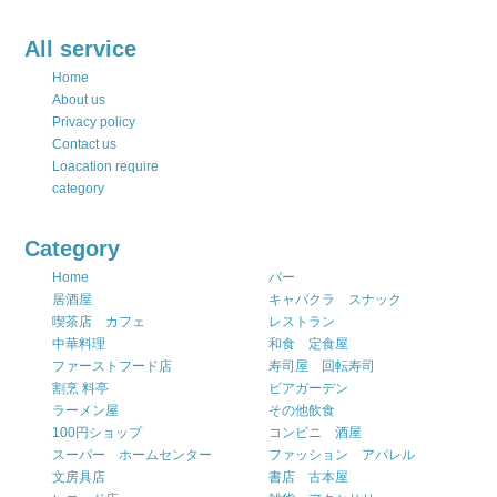
All service
Home
About us
Privacy policy
Contact us
Loacation require
category
Category
Home
バー
居酒屋
キャバクラ スナック
喫茶店 カフェ
レストラン
中華料理
和食 定食屋
ファーストフード店
寿司屋 回転寿司
割烹 料亭
ビアガーデン
ラーメン屋
その他飲食
100円ショップ
コンビニ 酒屋
スーパー ホームセンター
ファッション アパレル
文房具店
書店 古本屋