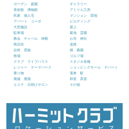
ガーデン 庭園
ギャラリー
美術館 博物館
アトリエ工房
民家 個人宅
マンション 団地
アパート コーポ
ビルディング
大型施設
屋上
駐車場
墓地 霊園
教会 チャペル 神殿
お寺 神社
商店街
道路
自然 景観
畑 農園
牧場
ゴルフ場
クラブ ライブハウス
スタジオ各種
レジャー テーマパーク
ショッピングモール デパート
乗り物
電車 駅
廃墟 廃屋
和室 茶室
エステ 日焼けサロン
その他