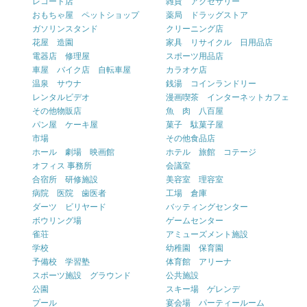
レコード店
雑貨 アクセサリー
おもちゃ屋 ペットショップ
薬局 ドラッグストア
ガソリンスタンド
クリーニング店
花屋 造園
家具 リサイクル 日用品店
電器店 修理屋
スポーツ用品店
車屋 バイク店 自転車屋
カラオケ店
温泉 サウナ
銭湯 コインランドリー
レンタルビデオ
漫画喫茶 インターネットカフェ
その他物販店
魚 肉 八百屋
パン屋 ケーキ屋
菓子 駄菓子屋
市場
その他食品店
ホール 劇場 映画館
ホテル 旅館 コテージ
オフィス 事務所
会議室
合宿所 研修施設
美容室 理容室
病院 医院 歯医者
工場 倉庫
ダーツ ビリヤード
バッティングセンター
ボウリング場
ゲームセンター
雀荘
アミューズメント施設
学校
幼稚園 保育園
予備校 学習塾
体育館 アリーナ
スポーツ施設 グラウンド
公共施設
公園
スキー場 ゲレンデ
プール
宴会場 パーティールーム