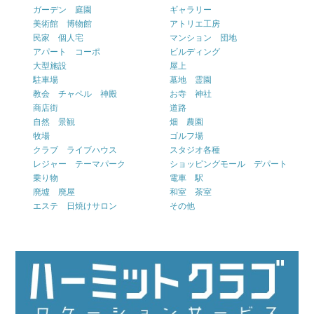
ガーデン 庭園
ギャラリー
美術館 博物館
アトリエ工房
民家 個人宅
マンション 団地
アパート コーポ
ビルディング
大型施設
屋上
駐車場
墓地 霊園
教会 チャペル 神殿
お寺 神社
商店街
道路
自然 景観
畑 農園
牧場
ゴルフ場
クラブ ライブハウス
スタジオ各種
レジャー テーマパーク
ショッピングモール デパート
乗り物
電車 駅
廃墟 廃屋
和室 茶室
エステ 日焼けサロン
その他