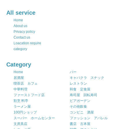
All service
Home
About us
Privacy policy
Contact us
Loacation require
category
Category
Home
バー
居酒屋
キャバクラ スナック
喫茶店 カフェ
レストラン
中華料理
和食 定食屋
ファーストフード店
寿司屋 回転寿司
割烹 料亭
ビアガーデン
ラーメン屋
その他飲食
100円ショップ
コンビニ 酒屋
スーパー ホームセンター
ファッション アパレル
文房具店
書店 古本屋