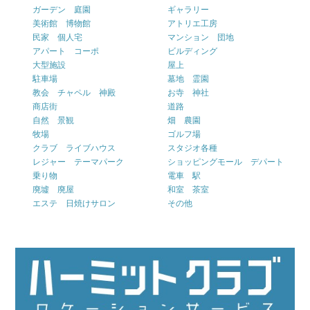
ガーデン 庭園
ギャラリー
美術館 博物館
アトリエ工房
民家 個人宅
マンション 団地
アパート コーポ
ビルディング
大型施設
屋上
駐車場
墓地 霊園
教会 チャペル 神殿
お寺 神社
商店街
道路
自然 景観
畑 農園
牧場
ゴルフ場
クラブ ライブハウス
スタジオ各種
レジャー テーマパーク
ショッピングモール デパート
乗り物
電車 駅
廃墟 廃屋
和室 茶室
エステ 日焼けサロン
その他