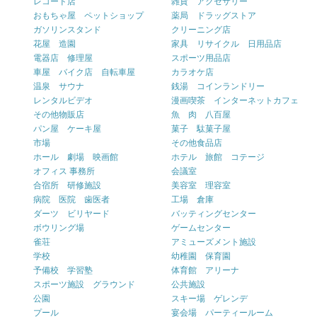
レコード店
雑貨 アクセサリー
おもちゃ屋 ペットショップ
薬局 ドラッグストア
ガソリンスタンド
クリーニング店
花屋 造園
家具 リサイクル 日用品店
電器店 修理屋
スポーツ用品店
車屋 バイク店 自転車屋
カラオケ店
温泉 サウナ
銭湯 コインランドリー
レンタルビデオ
漫画喫茶 インターネットカフェ
その他物販店
魚 肉 八百屋
パン屋 ケーキ屋
菓子 駄菓子屋
市場
その他食品店
ホール 劇場 映画館
ホテル 旅館 コテージ
オフィス 事務所
会議室
合宿所 研修施設
美容室 理容室
病院 医院 歯医者
工場 倉庫
ダーツ ビリヤード
バッティングセンター
ボウリング場
ゲームセンター
雀荘
アミューズメント施設
学校
幼稚園 保育園
予備校 学習塾
体育館 アリーナ
スポーツ施設 グラウンド
公共施設
公園
スキー場 ゲレンデ
プール
宴会場 パーティールーム