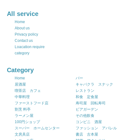
All service
Home
About us
Privacy policy
Contact us
Loacation require
category
Category
Home
バー
居酒屋
キャバクラ スナック
喫茶店 カフェ
レストラン
中華料理
和食 定食屋
ファーストフード店
寿司屋 回転寿司
割烹 料亭
ビアガーデン
ラーメン屋
その他飲食
100円ショップ
コンビニ 酒屋
スーパー ホームセンター
ファッション アパレル
文房具店
書店 古本屋