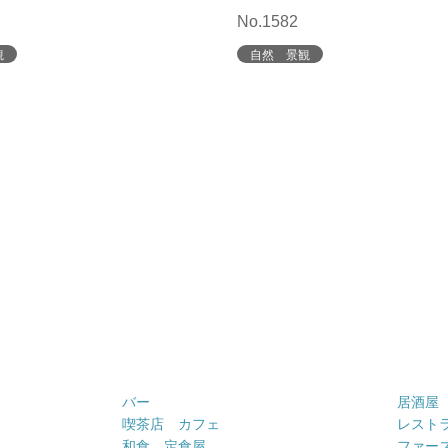
No.1582
観
自然 景観
バー
居酒屋
喫茶店 カフェ
レスト
和食 定食屋
ファー