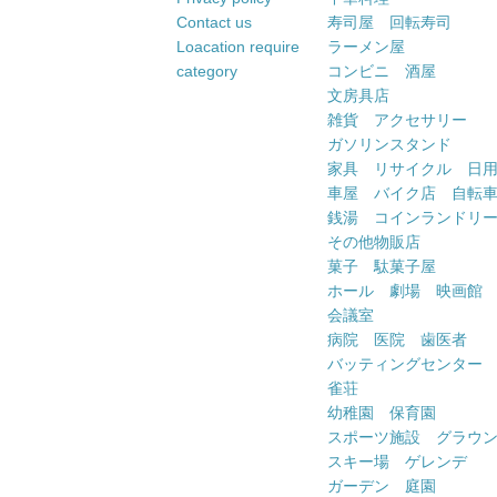
Contact us
寿司屋 回転寿司
Loacation require
ラーメン屋
category
コンビニ 酒屋
文房具店
雑貨 アクセサリー
ガソリンスタンド
家具 リサイクル 日
車屋 バイク店 自転
銭湯 コインランドリ
その他物販店
菓子 駄菓子屋
ホール 劇場 映画館
会議室
病院 医院 歯医者
バッティングセンター
雀荘
幼稚園 保育園
スポーツ施設 グラウ
スキー場 ゲレンデ
ガーデン 庭園