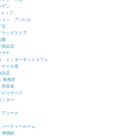
ーデン
ショップ
ション アパレル
ド店
ドラッグストア
造園
ツ用品店
サウナ
茶 インターネットカフェ
 ケーキ屋
食品店
 事務所
 理容室
 ビリヤード
センター
 アリーナ
 パーティールーム
 博物館