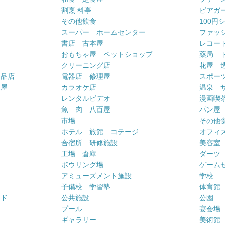
割烹 料亭
ビアガ
その他飲食
100円
スーパー ホームセンター
ファッ
書店 古本屋
レコー
おもちゃ屋 ペットショップ
薬局 
クリーニング店
花屋 
用品店
電器店 修理屋
スポー
車屋
カラオケ店
温泉 
ー
レンタルビデオ
漫画喫
魚 肉 八百屋
パン屋
市場
その他
ホテル 旅館 コテージ
オフィス
合宿所 研修施設
美容室
工場 倉庫
ダーツ
ボウリング場
ゲーム
アミューズメント施設
学校
予備校 学習塾
体育館
ンド
公共施設
公園
プール
宴会場
ギャラリー
美術館