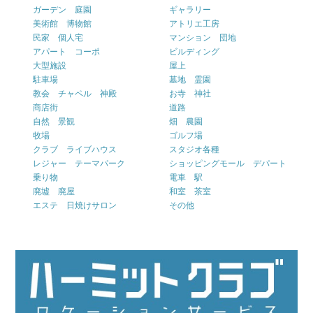
ガーデン 庭園
ギャラリー
美術館 博物館
アトリエ工房
民家 個人宅
マンション 団地
アパート コーポ
ビルディング
大型施設
屋上
駐車場
墓地 霊園
教会 チャペル 神殿
お寺 神社
商店街
道路
自然 景観
畑 農園
牧場
ゴルフ場
クラブ ライブハウス
スタジオ各種
レジャー テーマパーク
ショッピングモール デパート
乗り物
電車 駅
廃墟 廃屋
和室 茶室
エステ 日焼けサロン
その他