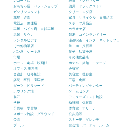
レコード店
雑貨 アクセサリー
おもちゃ屋 ペットショップ
薬局 ドラッグストア
ガソリンスタンド
クリーニング店
花屋 造園
家具 リサイクル 日用品店
電器店 修理屋
スポーツ用品店
車屋 バイク店 自転車屋
カラオケ店
温泉 サウナ
銭湯 コインランドリー
レンタルビデオ
漫画喫茶 インターネットカフェ
その他物販店
魚 肉 八百屋
パン屋 ケーキ屋
菓子 駄菓子屋
市場
その他食品店
ホール 劇場 映画館
ホテル 旅館 コテージ
オフィス 事務所
会議室
合宿所 研修施設
美容室 理容室
病院 医院 歯医者
工場 倉庫
ダーツ ビリヤード
バッティングセンター
ボウリング場
ゲームセンター
雀荘
アミューズメント施設
学校
幼稚園 保育園
予備校 学習塾
体育館 アリーナ
スポーツ施設 グラウンド
公共施設
公園
スキー場 ゲレンデ
プール
宴会場 パーティールーム