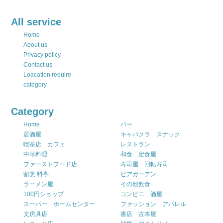
All service
Home
About us
Privacy policy
Contact us
Loacation require
category
Category
Home
バー
居酒屋
キャバクラ スナック
喫茶店 カフェ
レストラン
中華料理
和食 定食屋
ファーストフード店
寿司屋 回転寿司
割烹 料亭
ビアガーデン
ラーメン屋
その他飲食
100円ショップ
コンビニ 酒屋
スーパー ホームセンター
ファッション アパレル
文房具店
書店 古本屋