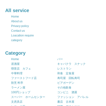
All service
Home
About us
Privacy policy
Contact us
Loacation require
category
Category
Home
バー
居酒屋
キャバクラ スナック
喫茶店 カフェ
レストラン
中華料理
和食 定食屋
ファーストフード店
寿司屋 回転寿司
割烹 料亭
ビアガーデン
ラーメン屋
その他飲食
100円ショップ
コンビニ 酒屋
スーパー ホームセンター
ファッション アパレル
文房具店
書店 古本屋