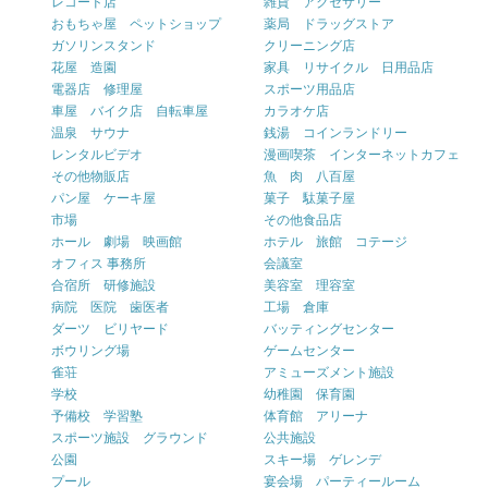
レコード店
雑貨 アクセサリー
おもちゃ屋 ペットショップ
薬局 ドラッグストア
ガソリンスタンド
クリーニング店
花屋 造園
家具 リサイクル 日用品店
電器店 修理屋
スポーツ用品店
車屋 バイク店 自転車屋
カラオケ店
温泉 サウナ
銭湯 コインランドリー
レンタルビデオ
漫画喫茶 インターネットカフェ
その他物販店
魚 肉 八百屋
パン屋 ケーキ屋
菓子 駄菓子屋
市場
その他食品店
ホール 劇場 映画館
ホテル 旅館 コテージ
オフィス 事務所
会議室
合宿所 研修施設
美容室 理容室
病院 医院 歯医者
工場 倉庫
ダーツ ビリヤード
バッティングセンター
ボウリング場
ゲームセンター
雀荘
アミューズメント施設
学校
幼稚園 保育園
予備校 学習塾
体育館 アリーナ
スポーツ施設 グラウンド
公共施設
公園
スキー場 ゲレンデ
プール
宴会場 パーティールーム