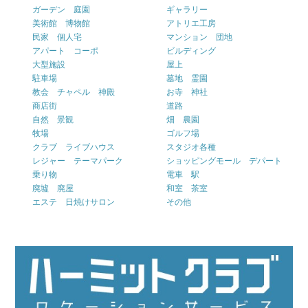
ガーデン 庭園
ギャラリー
美術館 博物館
アトリエ工房
民家 個人宅
マンション 団地
アパート コーポ
ビルディング
大型施設
屋上
駐車場
墓地 霊園
教会 チャペル 神殿
お寺 神社
商店街
道路
自然 景観
畑 農園
牧場
ゴルフ場
クラブ ライブハウス
スタジオ各種
レジャー テーマパーク
ショッピングモール デパート
乗り物
電車 駅
廃墟 廃屋
和室 茶室
エステ 日焼けサロン
その他