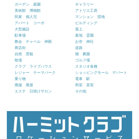
ガーデン 庭園
ギャラリー
美術館 博物館
アトリエ工房
民家 個人宅
マンション 団地
アパート コーポ
ビルディング
大型施設
屋上
駐車場
墓地 霊園
教会 チャペル 神殿
お寺 神社
商店街
道路
自然 景観
畑 農園
牧場
ゴルフ場
クラブ ライブハウス
スタジオ各種
レジャー テーマパーク
ショッピングモール デパート
乗り物
電車 駅
廃墟 廃屋
和室 茶室
エステ 日焼けサロン
その他