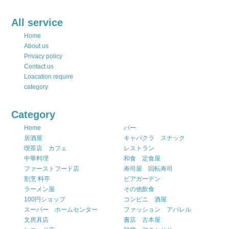
All service
Home
About us
Privacy policy
Contact us
Loacation require
category
Category
Home
バー
居酒屋
キャバクラ スナック
喫茶店 カフェ
レストラン
中華料理
和食 定食屋
ファーストフード店
寿司屋 回転寿司
割烹 料亭
ビアガーデン
ラーメン屋
その他飲食
100円ショップ
コンビニ 酒屋
スーパー ホームセンター
ファッション アパレル
文房具店
書店 古本屋