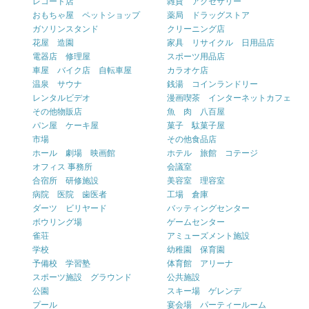
レコード店
雑貨 アクセサリー
おもちゃ屋 ペットショップ
薬局 ドラッグストア
ガソリンスタンド
クリーニング店
花屋 造園
家具 リサイクル 日用品店
電器店 修理屋
スポーツ用品店
車屋 バイク店 自転車屋
カラオケ店
温泉 サウナ
銭湯 コインランドリー
レンタルビデオ
漫画喫茶 インターネットカフェ
その他物販店
魚 肉 八百屋
パン屋 ケーキ屋
菓子 駄菓子屋
市場
その他食品店
ホール 劇場 映画館
ホテル 旅館 コテージ
オフィス 事務所
会議室
合宿所 研修施設
美容室 理容室
病院 医院 歯医者
工場 倉庫
ダーツ ビリヤード
バッティングセンター
ボウリング場
ゲームセンター
雀荘
アミューズメント施設
学校
幼稚園 保育園
予備校 学習塾
体育館 アリーナ
スポーツ施設 グラウンド
公共施設
公園
スキー場 ゲレンデ
プール
宴会場 パーティールーム