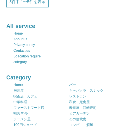
5件中 1〜5件を表示
All service
Home
About us
Privacy policy
Contact us
Loacation require
category
Category
Home
バー
居酒屋
キャバクラ スナック
喫茶店 カフェ
レストラン
中華料理
和食 定食屋
ファーストフード店
寿司屋 回転寿司
割烹 料亭
ビアガーデン
ラーメン屋
その他飲食
100円ショップ
コンビニ 酒屋