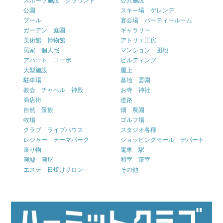
スポーツ施設 グラウンド
公共施設
公園
スキー場 ゲレンデ
プール
宴会場 パーティールーム
ガーデン 庭園
ギャラリー
美術館 博物館
アトリエ工房
民家 個人宅
マンション 団地
アパート コーポ
ビルディング
大型施設
屋上
駐車場
墓地 霊園
教会 チャペル 神殿
お寺 神社
商店街
道路
自然 景観
畑 農園
牧場
ゴルフ場
クラブ ライブハウス
スタジオ各種
レジャー テーマパーク
ショッピングモール デパート
乗り物
電車 駅
廃墟 廃屋
和室 茶室
エステ 日焼けサロン
その他