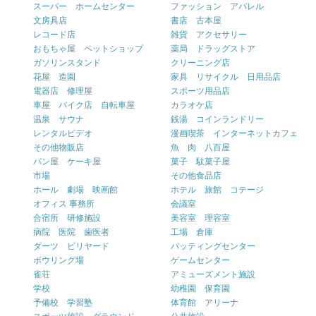
スーパー ホームセンター
ファッション アパレル
文房具店
書店 古本屋
レコード店
雑貨 アクセサリー
おもちゃ屋 ペットショップ
薬局 ドラッグストア
ガソリンスタンド
クリーニング店
花屋 造園
家具 リサイクル 日用品店
電器店 修理屋
スポーツ用品店
車屋 バイク店 自転車屋
カラオケ店
温泉 サウナ
銭湯 コインランドリー
レンタルビデオ
漫画喫茶 インターネットカフェ
その他物販店
魚 肉 八百屋
パン屋 ケーキ屋
菓子 駄菓子屋
市場
その他食品店
ホール 劇場 映画館
ホテル 旅館 コテージ
オフィス 事務所
会議室
合宿所 研修施設
美容室 理容室
病院 医院 歯医者
工場 倉庫
ダーツ ビリヤード
バッティングセンター
ボウリング場
ゲームセンター
雀荘
アミューズメント施設
学校
幼稚園 保育園
予備校 学習塾
体育館 アリーナ