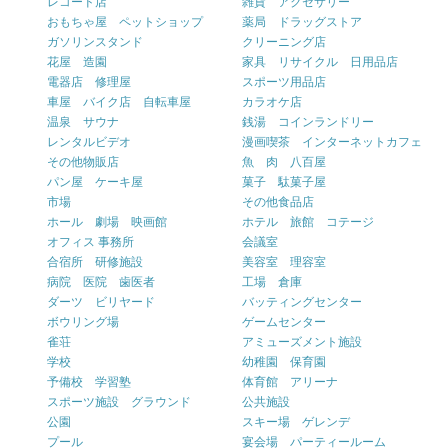
レコード店
雑貨 アクセサリー
おもちゃ屋 ペットショップ
薬局 ドラッグストア
ガソリンスタンド
クリーニング店
花屋 造園
家具 リサイクル 日用品店
電器店 修理屋
スポーツ用品店
車屋 バイク店 自転車屋
カラオケ店
温泉 サウナ
銭湯 コインランドリー
レンタルビデオ
漫画喫茶 インターネットカフェ
その他物販店
魚 肉 八百屋
パン屋 ケーキ屋
菓子 駄菓子屋
市場
その他食品店
ホール 劇場 映画館
ホテル 旅館 コテージ
オフィス 事務所
会議室
合宿所 研修施設
美容室 理容室
病院 医院 歯医者
工場 倉庫
ダーツ ビリヤード
バッティングセンター
ボウリング場
ゲームセンター
雀荘
アミューズメント施設
学校
幼稚園 保育園
予備校 学習塾
体育館 アリーナ
スポーツ施設 グラウンド
公共施設
公園
スキー場 ゲレンデ
プール
宴会場 パーティールーム