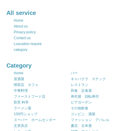
All service
Home
About us
Privacy policy
Contact us
Loacation require
category
Category
Home
バー
居酒屋
キャバクラ スナック
喫茶店 カフェ
レストラン
中華料理
和食 定食屋
ファーストフード店
寿司屋 回転寿司
割烹 料亭
ビアガーデン
ラーメン屋
その他飲食
100円ショップ
コンビニ 酒屋
スーパー ホームセンター
ファッション アパレル
文房具店
書店 古本屋