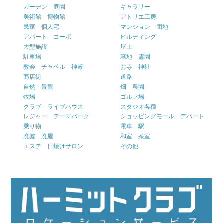
ガーデン 庭園
ギャラリー
美術館 博物館
アトリエ工房
民家 個人宅
マンション 団地
アパート コーポ
ビルディング
大型施設
屋上
駐車場
墓地 霊園
教会 チャペル 神殿
お寺 神社
商店街
道路
自然 景観
畑 農園
牧場
ゴルフ場
クラブ ライブハウス
スタジオ各種
レジャー テーマパーク
ショッピングモール デパート
乗り物
電車 駅
廃墟 廃屋
和室 茶室
エステ 日焼けサロン
その他