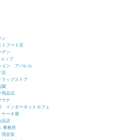
ラン
ストフード店
ーデン
ショップ
ション アパレル
ド店
ドラッグストア
造園
ツ用品店
サウナ
茶 インターネットカフェ
 ケーキ屋
食品店
 事務所
 理容室