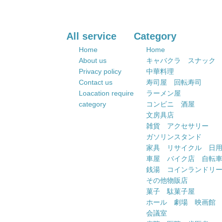
All service
Category
Home
Home
About us
キャバクラ スナック
Privacy policy
中華料理
Contact us
寿司屋 回転寿司
Loacation require
ラーメン屋
category
コンビニ 酒屋
文房具店
雑貨 アクセサリー
ガソリンスタンド
家具 リサイクル 日
車屋 バイク店 自転
銭湯 コインランドリ
その他物販店
菓子 駄菓子屋
ホール 劇場 映画館
会議室