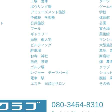
工場 倉庫
ダーツ
ボウリング場
ゲーム
アミューズメント施設
学校
予備校 学習塾
体育館
ンド
公共施設
公園
プール
宴会場
ギャラリー
美術館
民家 個人宅
マンシ
ビルディング
大型施
駐車場
墓地 
お寺 神社
商店街
自然 景観
畑 農
ゴルフ場
クラブ
レジャー テーマパーク
ショッ
電車 駅
廃墟 
エステ 日焼けサロン
その他
080-3464-8310