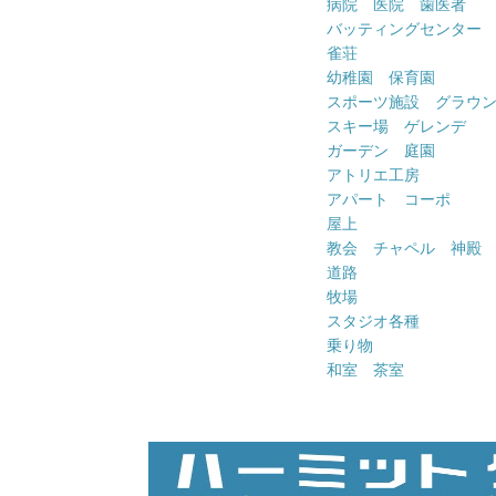
病院 医院 歯医者
バッティングセンター
雀荘
幼稚園 保育園
スポーツ施設 グラウ
スキー場 ゲレンデ
ガーデン 庭園
アトリエ工房
アパート コーポ
屋上
教会 チャペル 神殿
道路
牧場
スタジオ各種
乗り物
和室 茶室