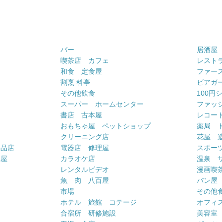
バー
居酒屋
喫茶店 カフェ
レスト
和食 定食屋
ファー
割烹 料亭
ビアガ
その他飲食
100円
スーパー ホームセンター
ファッ
書店 古本屋
レコー
おもちゃ屋 ペットショップ
薬局 
クリーニング店
花屋 
用品店
電器店 修理屋
スポー
車屋
カラオケ店
温泉 
ー
レンタルビデオ
漫画喫
魚 肉 八百屋
パン屋
市場
その他
ホテル 旅館 コテージ
オフィス
合宿所 研修施設
美容室