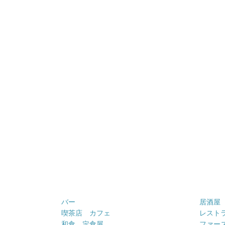
バー
居酒屋
喫茶店 カフェ
レスト
和食 定食屋
ファー