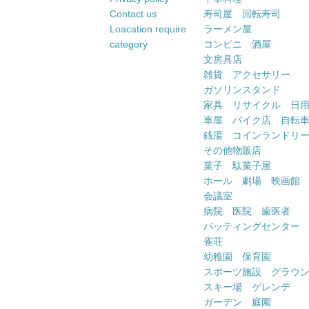
Contact us
寿司屋 回転寿司
Loacation require
ラーメン屋
category
コンビニ 酒屋
文房具店
雑貨 アクセサリー
ガソリンスタンド
家具 リサイクル 日
車屋 バイク店 自転
銭湯 コインランドリ
その他物販店
菓子 駄菓子屋
ホール 劇場 映画館
会議室
病院 医院 歯医者
バッティングセンター
雀荘
幼稚園 保育園
スポーツ施設 グラウ
スキー場 ゲレンデ
ガーデン 庭園