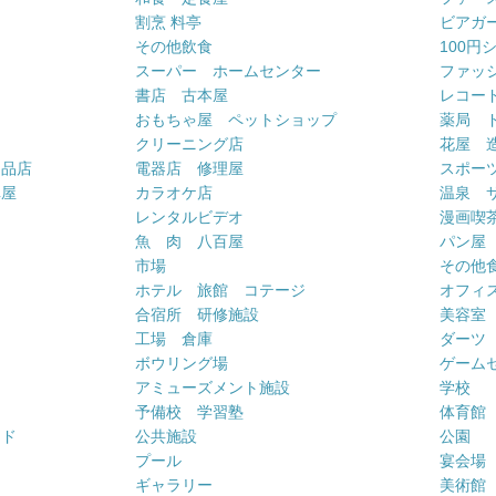
割烹 料亭
ビアガ
その他飲食
100円
スーパー ホームセンター
ファッ
書店 古本屋
レコー
おもちゃ屋 ペットショップ
薬局 
クリーニング店
花屋 
用品店
電器店 修理屋
スポー
車屋
カラオケ店
温泉 
ー
レンタルビデオ
漫画喫
魚 肉 八百屋
パン屋
市場
その他
ホテル 旅館 コテージ
オフィス
合宿所 研修施設
美容室
工場 倉庫
ダーツ
ボウリング場
ゲーム
アミューズメント施設
学校
予備校 学習塾
体育館
ンド
公共施設
公園
プール
宴会場
ギャラリー
美術館