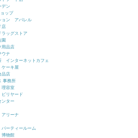
ーデン
ショップ
ション アパレル
ド店
ドラッグストア
造園
ツ用品店
サウナ
茶 インターネットカフェ
 ケーキ屋
食品店
 事務所
 理容室
 ビリヤード
センター
 アリーナ
 パーティールーム
 博物館