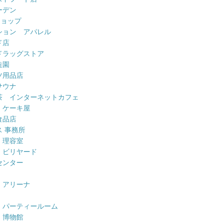
ーデン
ショップ
ション アパレル
ド店
ドラッグストア
造園
ツ用品店
サウナ
茶 インターネットカフェ
 ケーキ屋
食品店
 事務所
 理容室
 ビリヤード
センター
 アリーナ
 パーティールーム
 博物館