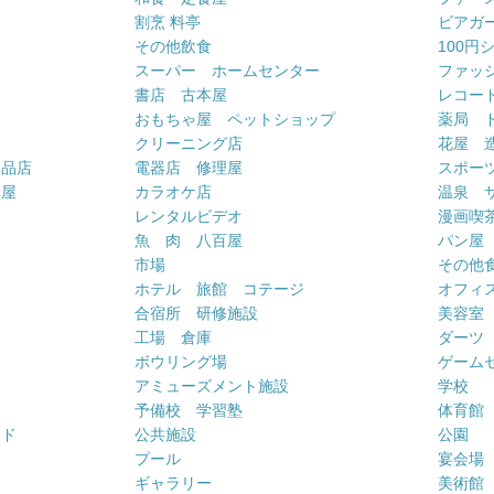
割烹 料亭
ビアガ
その他飲食
100円
スーパー ホームセンター
ファッ
書店 古本屋
レコー
おもちゃ屋 ペットショップ
薬局 
クリーニング店
花屋 
用品店
電器店 修理屋
スポー
車屋
カラオケ店
温泉 
ー
レンタルビデオ
漫画喫
魚 肉 八百屋
パン屋
市場
その他
ホテル 旅館 コテージ
オフィス
合宿所 研修施設
美容室
工場 倉庫
ダーツ
ボウリング場
ゲーム
アミューズメント施設
学校
予備校 学習塾
体育館
ンド
公共施設
公園
プール
宴会場
ギャラリー
美術館