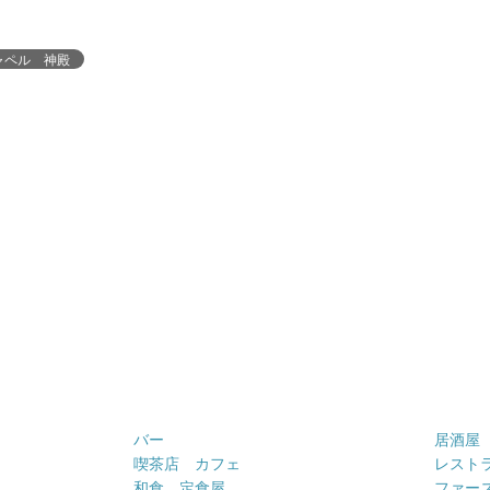
ャペル 神殿
バー
居酒屋
喫茶店 カフェ
レスト
和食 定食屋
ファー