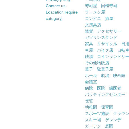
Contact us
寿司屋 回転寿司
Loacation require
ラーメン屋
category
コンビニ 酒屋
文房具店
雑貨 アクセサリー
ガソリンスタンド
家具 リサイクル 日
車屋 バイク店 自転
銭湯 コインランドリ
その他物販店
菓子 駄菓子屋
ホール 劇場 映画館
会議室
病院 医院 歯医者
バッティングセンター
雀荘
幼稚園 保育園
スポーツ施設 グラウ
スキー場 ゲレンデ
ガーデン 庭園