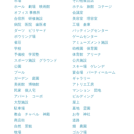
市場
その他食品店
ホール 劇場 映画館
ホテル 旅館 コテージ
オフィス 事務所
会議室
合宿所 研修施設
美容室 理容室
病院 医院 歯医者
工場 倉庫
ダーツ ビリヤード
バッティングセンター
ボウリング場
ゲームセンター
雀荘
アミューズメント施設
学校
幼稚園 保育園
予備校 学習塾
体育館 アリーナ
スポーツ施設 グラウンド
公共施設
公園
スキー場 ゲレンデ
プール
宴会場 パーティールーム
ガーデン 庭園
ギャラリー
美術館 博物館
アトリエ工房
民家 個人宅
マンション 団地
アパート コーポ
ビルディング
大型施設
屋上
駐車場
墓地 霊園
教会 チャペル 神殿
お寺 神社
商店街
道路
自然 景観
畑 農園
牧場
ゴルフ場