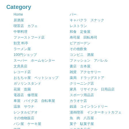
Category
Home
バー
居酒屋
キャバクラ スナック
喫茶店 カフェ
レストラン
中華料理
和食 定食屋
ファーストフード店
寿司屋 回転寿司
割烹 料亭
ビアガーデン
ラーメン屋
その他飲食
100円ショップ
コンビニ 酒屋
スーパー ホームセンター
ファッション アパレル
文房具店
書店 古本屋
レコード店
雑貨 アクセサリー
おもちゃ屋 ペットショップ
薬局 ドラッグストア
ガソリンスタンド
クリーニング店
花屋 造園
家具 リサイクル 日用品店
電器店 修理屋
スポーツ用品店
車屋 バイク店 自転車屋
カラオケ店
温泉 サウナ
銭湯 コインランドリー
レンタルビデオ
漫画喫茶 インターネットカフェ
その他物販店
魚 肉 八百屋
パン屋 ケーキ屋
菓子 駄菓子屋