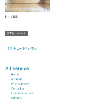
No.1488
体育館 アリーナ
3件中 1〜3件を表示
All service
Home
About us
Privacy policy
Contact us
Loacation require
category