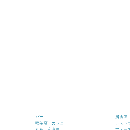
バー
居酒屋
喫茶店 カフェ
レスト
和食 定食屋
ファー