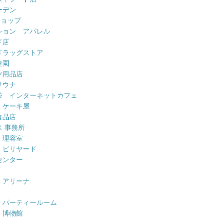
ーデン
ショップ
ション アパレル
ド店
ドラッグストア
造園
ツ用品店
サウナ
茶 インターネットカフェ
 ケーキ屋
食品店
 事務所
 理容室
 ビリヤード
センター
 アリーナ
 パーティールーム
 博物館