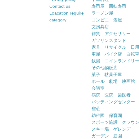
Contact us
寿司屋 回転寿司
Loacation require
ラーメン屋
category
コンビニ 酒屋
文房具店
雑貨 アクセサリー
ガソリンスタンド
家具 リサイクル 日
車屋 バイク店 自転
銭湯 コインランドリ
その他物販店
菓子 駄菓子屋
ホール 劇場 映画館
会議室
病院 医院 歯医者
バッティングセンター
雀荘
幼稚園 保育園
スポーツ施設 グラウ
スキー場 ゲレンデ
ガーデン 庭園