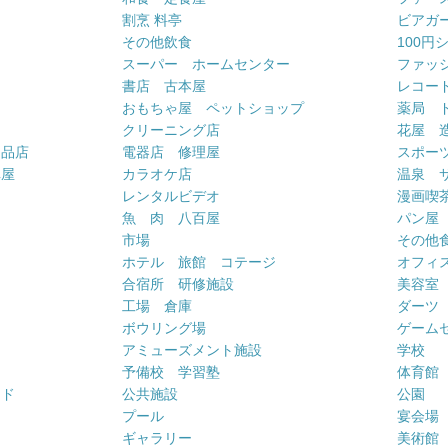
割烹 料亭
ビアガ
その他飲食
100円
スーパー ホームセンター
ファッ
書店 古本屋
レコー
おもちゃ屋 ペットショップ
薬局 
クリーニング店
花屋 
用品店
電器店 修理屋
スポー
車屋
カラオケ店
温泉 
ー
レンタルビデオ
漫画喫
魚 肉 八百屋
パン屋
市場
その他
ホテル 旅館 コテージ
オフィス
合宿所 研修施設
美容室
工場 倉庫
ダーツ
ボウリング場
ゲーム
アミューズメント施設
学校
予備校 学習塾
体育館
ンド
公共施設
公園
プール
宴会場
ギャラリー
美術館