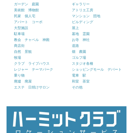
ガーデン 庭園
ギャラリー
美術館 博物館
アトリエ工房
民家 個人宅
マンション 団地
アパート コーポ
ビルディング
大型施設
屋上
駐車場
墓地 霊園
教会 チャペル 神殿
お寺 神社
商店街
道路
自然 景観
畑 農園
牧場
ゴルフ場
クラブ ライブハウス
スタジオ各種
レジャー テーマパーク
ショッピングモール デパート
乗り物
電車 駅
廃墟 廃屋
和室 茶室
エステ 日焼けサロン
その他