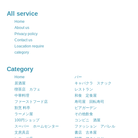
All service
Home
About us
Privacy policy
Contact us
Loacation require
category
Category
Home
バー
居酒屋
キャバクラ スナック
喫茶店 カフェ
レストラン
中華料理
和食 定食屋
ファーストフード店
寿司屋 回転寿司
割烹 料亭
ビアガーデン
ラーメン屋
その他飲食
100円ショップ
コンビニ 酒屋
スーパー ホームセンター
ファッション アパレル
文房具店
書店 古本屋