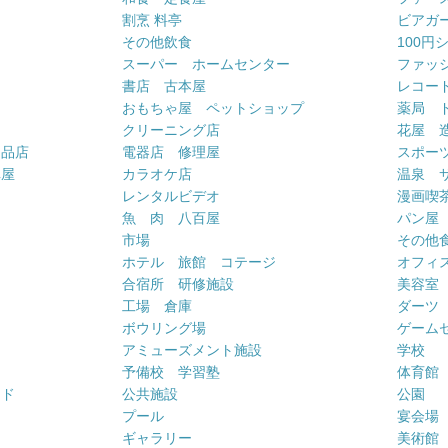
割烹 料亭
ビアガ
その他飲食
100円
スーパー ホームセンター
ファッ
書店 古本屋
レコー
おもちゃ屋 ペットショップ
薬局 
クリーニング店
花屋 
用品店
電器店 修理屋
スポー
車屋
カラオケ店
温泉 
ー
レンタルビデオ
漫画喫
魚 肉 八百屋
パン屋
市場
その他
ホテル 旅館 コテージ
オフィス
合宿所 研修施設
美容室
工場 倉庫
ダーツ
ボウリング場
ゲーム
アミューズメント施設
学校
予備校 学習塾
体育館
ンド
公共施設
公園
プール
宴会場
ギャラリー
美術館