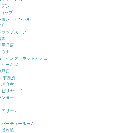
ーデン
ショップ
ション アパレル
ド店
ドラッグストア
造園
ツ用品店
サウナ
茶 インターネットカフェ
 ケーキ屋
食品店
 事務所
 理容室
 ビリヤード
センター
 アリーナ
 パーティールーム
 博物館