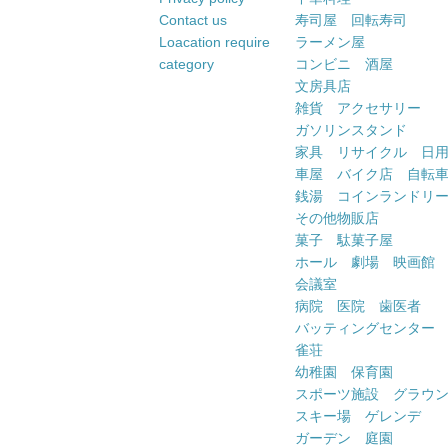
Contact us
寿司屋 回転寿司
Loacation require
ラーメン屋
category
コンビニ 酒屋
文房具店
雑貨 アクセサリー
ガソリンスタンド
家具 リサイクル 日
車屋 バイク店 自転
銭湯 コインランドリ
その他物販店
菓子 駄菓子屋
ホール 劇場 映画館
会議室
病院 医院 歯医者
バッティングセンター
雀荘
幼稚園 保育園
スポーツ施設 グラウ
スキー場 ゲレンデ
ガーデン 庭園