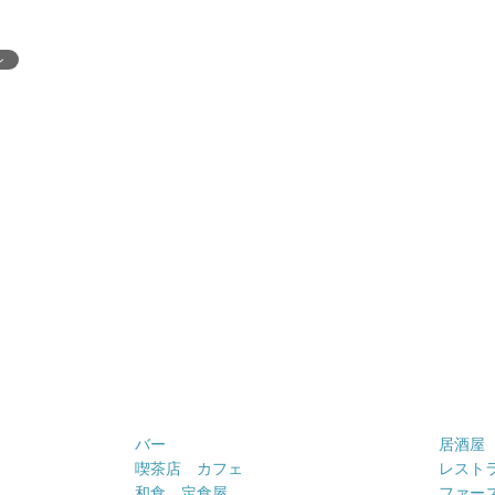
ン
バー
居酒屋
喫茶店 カフェ
レスト
和食 定食屋
ファー