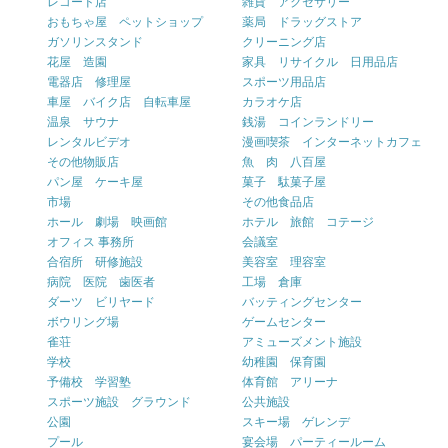
レコード店
雑貨 アクセサリー
おもちゃ屋 ペットショップ
薬局 ドラッグストア
ガソリンスタンド
クリーニング店
花屋 造園
家具 リサイクル 日用品店
電器店 修理屋
スポーツ用品店
車屋 バイク店 自転車屋
カラオケ店
温泉 サウナ
銭湯 コインランドリー
レンタルビデオ
漫画喫茶 インターネットカフェ
その他物販店
魚 肉 八百屋
パン屋 ケーキ屋
菓子 駄菓子屋
市場
その他食品店
ホール 劇場 映画館
ホテル 旅館 コテージ
オフィス 事務所
会議室
合宿所 研修施設
美容室 理容室
病院 医院 歯医者
工場 倉庫
ダーツ ビリヤード
バッティングセンター
ボウリング場
ゲームセンター
雀荘
アミューズメント施設
学校
幼稚園 保育園
予備校 学習塾
体育館 アリーナ
スポーツ施設 グラウンド
公共施設
公園
スキー場 ゲレンデ
プール
宴会場 パーティールーム