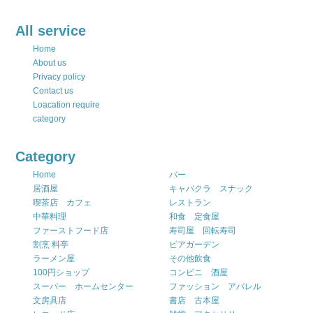
All service
Home
About us
Privacy policy
Contact us
Loacation require
category
Category
Home
バー
居酒屋
キャバクラ スナック
喫茶店 カフェ
レストラン
中華料理
和食 定食屋
ファーストフード店
寿司屋 回転寿司
割烹 料亭
ビアガーデン
ラーメン屋
その他飲食
100円ショップ
コンビニ 酒屋
スーパー ホームセンター
ファッション アパレル
文房具店
書店 古本屋