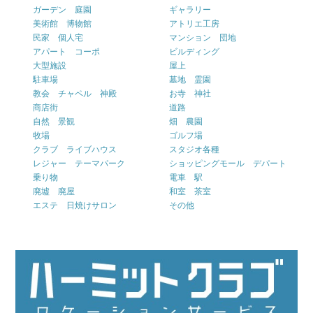
ガーデン 庭園
ギャラリー
美術館 博物館
アトリエ工房
民家 個人宅
マンション 団地
アパート コーポ
ビルディング
大型施設
屋上
駐車場
墓地 霊園
教会 チャペル 神殿
お寺 神社
商店街
道路
自然 景観
畑 農園
牧場
ゴルフ場
クラブ ライブハウス
スタジオ各種
レジャー テーマパーク
ショッピングモール デパート
乗り物
電車 駅
廃墟 廃屋
和室 茶室
エステ 日焼けサロン
その他