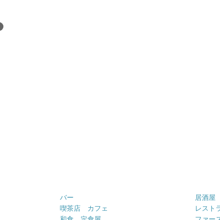
バー
居酒屋
喫茶店 カフェ
レスト
和食 定食屋
ファー