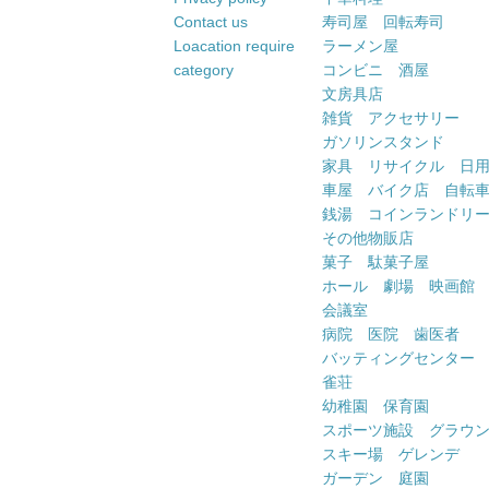
Contact us
寿司屋 回転寿司
Loacation require
ラーメン屋
category
コンビニ 酒屋
文房具店
雑貨 アクセサリー
ガソリンスタンド
家具 リサイクル 日
車屋 バイク店 自転
銭湯 コインランドリ
その他物販店
菓子 駄菓子屋
ホール 劇場 映画館
会議室
病院 医院 歯医者
バッティングセンター
雀荘
幼稚園 保育園
スポーツ施設 グラウ
スキー場 ゲレンデ
ガーデン 庭園