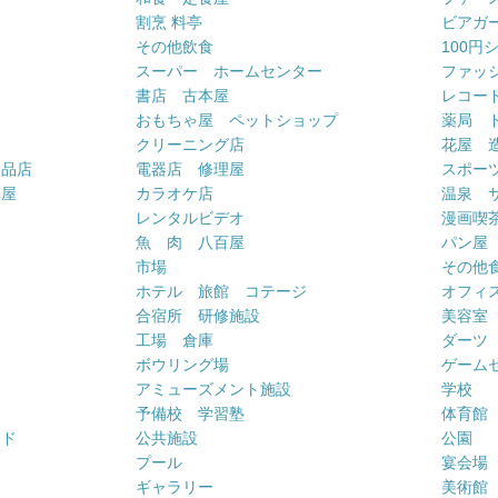
割烹 料亭
ビアガ
その他飲食
100円
スーパー ホームセンター
ファッ
書店 古本屋
レコー
おもちゃ屋 ペットショップ
薬局 
クリーニング店
花屋 
用品店
電器店 修理屋
スポー
車屋
カラオケ店
温泉 
ー
レンタルビデオ
漫画喫
魚 肉 八百屋
パン屋
市場
その他
ホテル 旅館 コテージ
オフィス
合宿所 研修施設
美容室
工場 倉庫
ダーツ
ボウリング場
ゲーム
アミューズメント施設
学校
予備校 学習塾
体育館
ンド
公共施設
公園
プール
宴会場
ギャラリー
美術館