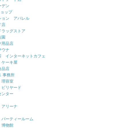
ーデン
ショップ
ション アパレル
ド店
ドラッグストア
造園
ツ用品店
サウナ
茶 インターネットカフェ
 ケーキ屋
食品店
 事務所
 理容室
 ビリヤード
センター
 アリーナ
 パーティールーム
 博物館