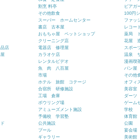
割烹 料亭
ビアガ
その他飲食
100円
スーパー ホームセンター
ファッ
書店 古本屋
レコー
おもちゃ屋 ペットショップ
薬局 
クリーニング店
花屋 
用品店
電器店 修理屋
スポー
車屋
カラオケ店
温泉 
ー
レンタルビデオ
漫画喫
魚 肉 八百屋
パン屋
市場
その他
ホテル 旅館 コテージ
オフィス
合宿所 研修施設
美容室
工場 倉庫
ダーツ
ボウリング場
ゲーム
アミューズメント施設
学校
予備校 学習塾
体育館
ンド
公共施設
公園
プール
宴会場
ギャラリー
美術館