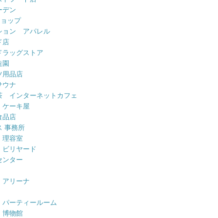
ーデン
ショップ
ション アパレル
ド店
ドラッグストア
造園
ツ用品店
サウナ
茶 インターネットカフェ
 ケーキ屋
食品店
 事務所
 理容室
 ビリヤード
センター
 アリーナ
 パーティールーム
 博物館