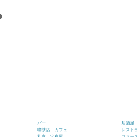
バー
居酒屋
喫茶店 カフェ
レスト
和食 定食屋
ファー