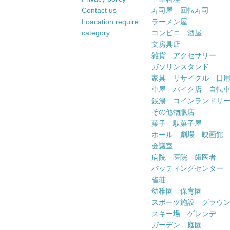
Contact us
寿司屋 回転寿司
Loacation require
ラーメン屋
category
コンビニ 酒屋
文房具店
雑貨 アクセサリー
ガソリンスタンド
家具 リサイクル 日
車屋 バイク店 自転
銭湯 コインランドリ
その他物販店
菓子 駄菓子屋
ホール 劇場 映画館
会議室
病院 医院 歯医者
バッティングセンター
雀荘
幼稚園 保育園
スポーツ施設 グラウ
スキー場 ゲレンデ
ガーデン 庭園