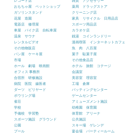
レコード店
雑貨 アクセサリー
おもちゃ屋 ペットショップ
薬局 ドラッグストア
ガソリンスタンド
クリーニング店
花屋 造園
家具 リサイクル 日用品店
電器店 修理屋
スポーツ用品店
車屋 バイク店 自転車屋
カラオケ店
温泉 サウナ
銭湯 コインランドリー
レンタルビデオ
漫画喫茶 インターネットカフェ
その他物販店
魚 肉 八百屋
パン屋 ケーキ屋
菓子 駄菓子屋
市場
その他食品店
ホール 劇場 映画館
ホテル 旅館 コテージ
オフィス 事務所
会議室
合宿所 研修施設
美容室 理容室
病院 医院 歯医者
工場 倉庫
ダーツ ビリヤード
バッティングセンター
ボウリング場
ゲームセンター
雀荘
アミューズメント施設
学校
幼稚園 保育園
予備校 学習塾
体育館 アリーナ
スポーツ施設 グラウンド
公共施設
公園
スキー場 ゲレンデ
プール
宴会場 パーティールーム