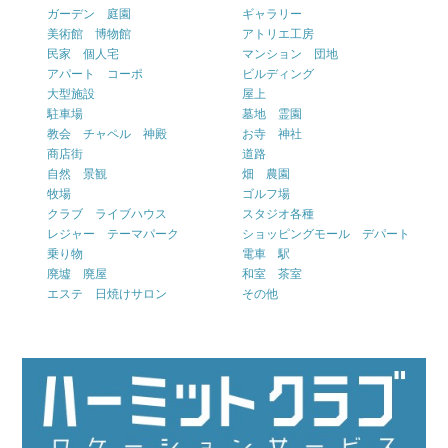
ガーデン 庭園
ギャラリー
美術館 博物館
アトリエ工房
民家 個人宅
マンション 団地
アパート コーポ
ビルディング
大型施設
屋上
駐車場
墓地 霊園
教会 チャペル 神殿
お寺 神社
商店街
道路
自然 景観
畑 農園
牧場
ゴルフ場
クラブ ライブハウス
スタジオ各種
レジャー テーマパーク
ショッピングモール デパート
乗り物
電車 駅
廃墟 廃屋
和室 茶室
エステ 日焼けサロン
その他