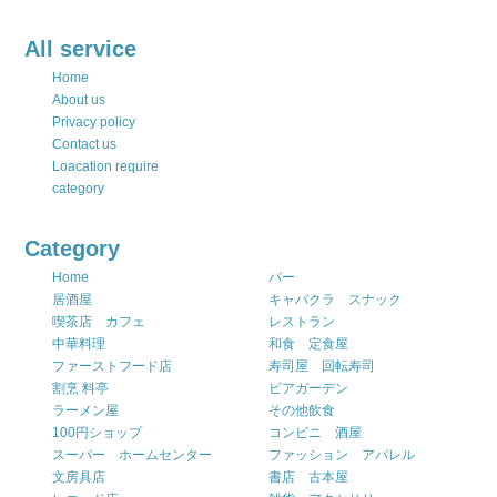
All service
Home
About us
Privacy policy
Contact us
Loacation require
category
Category
Home
バー
居酒屋
キャバクラ スナック
喫茶店 カフェ
レストラン
中華料理
和食 定食屋
ファーストフード店
寿司屋 回転寿司
割烹 料亭
ビアガーデン
ラーメン屋
その他飲食
100円ショップ
コンビニ 酒屋
スーパー ホームセンター
ファッション アパレル
文房具店
書店 古本屋