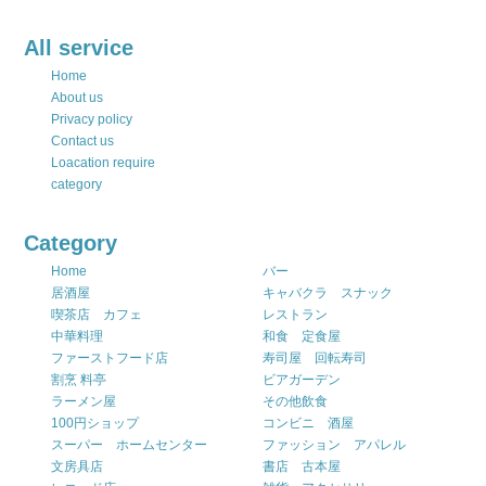
All service
Home
About us
Privacy policy
Contact us
Loacation require
category
Category
Home
バー
居酒屋
キャバクラ スナック
喫茶店 カフェ
レストラン
中華料理
和食 定食屋
ファーストフード店
寿司屋 回転寿司
割烹 料亭
ビアガーデン
ラーメン屋
その他飲食
100円ショップ
コンビニ 酒屋
スーパー ホームセンター
ファッション アパレル
文房具店
書店 古本屋