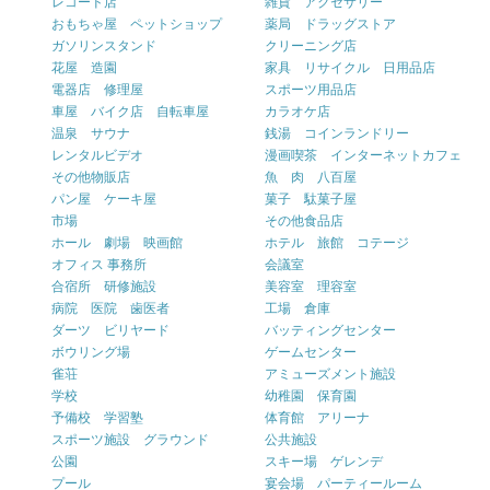
レコード店
雑貨 アクセサリー
おもちゃ屋 ペットショップ
薬局 ドラッグストア
ガソリンスタンド
クリーニング店
花屋 造園
家具 リサイクル 日用品店
電器店 修理屋
スポーツ用品店
車屋 バイク店 自転車屋
カラオケ店
温泉 サウナ
銭湯 コインランドリー
レンタルビデオ
漫画喫茶 インターネットカフェ
その他物販店
魚 肉 八百屋
パン屋 ケーキ屋
菓子 駄菓子屋
市場
その他食品店
ホール 劇場 映画館
ホテル 旅館 コテージ
オフィス 事務所
会議室
合宿所 研修施設
美容室 理容室
病院 医院 歯医者
工場 倉庫
ダーツ ビリヤード
バッティングセンター
ボウリング場
ゲームセンター
雀荘
アミューズメント施設
学校
幼稚園 保育園
予備校 学習塾
体育館 アリーナ
スポーツ施設 グラウンド
公共施設
公園
スキー場 ゲレンデ
プール
宴会場 パーティールーム