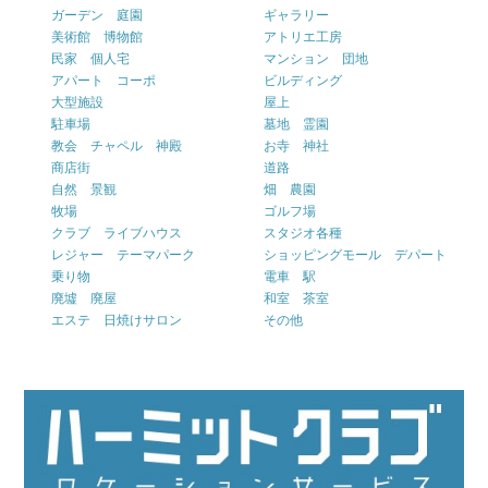
ガーデン 庭園
ギャラリー
美術館 博物館
アトリエ工房
民家 個人宅
マンション 団地
アパート コーポ
ビルディング
大型施設
屋上
駐車場
墓地 霊園
教会 チャペル 神殿
お寺 神社
商店街
道路
自然 景観
畑 農園
牧場
ゴルフ場
クラブ ライブハウス
スタジオ各種
レジャー テーマパーク
ショッピングモール デパート
乗り物
電車 駅
廃墟 廃屋
和室 茶室
エステ 日焼けサロン
その他