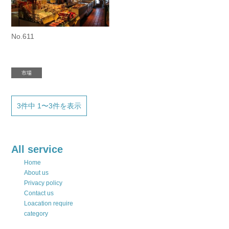
No.611
市場
3件中 1〜3件を表示
All service
Home
About us
Privacy policy
Contact us
Loacation require
category