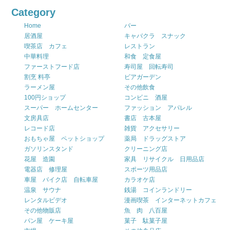
Category
Home
バー
居酒屋
キャバクラ スナック
喫茶店 カフェ
レストラン
中華料理
和食 定食屋
ファーストフード店
寿司屋 回転寿司
割烹 料亭
ビアガーデン
ラーメン屋
その他飲食
100円ショップ
コンビニ 酒屋
スーパー ホームセンター
ファッション アパレル
文房具店
書店 古本屋
レコード店
雑貨 アクセサリー
おもちゃ屋 ペットショップ
薬局 ドラッグストア
ガソリンスタンド
クリーニング店
花屋 造園
家具 リサイクル 日用品店
電器店 修理屋
スポーツ用品店
車屋 バイク店 自転車屋
カラオケ店
温泉 サウナ
銭湯 コインランドリー
レンタルビデオ
漫画喫茶 インターネットカフェ
その他物販店
魚 肉 八百屋
パン屋 ケーキ屋
菓子 駄菓子屋