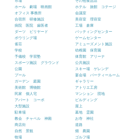
市場
その他食品店
ホール 劇場 映画館
ホテル 旅館 コテージ
オフィス 事務所
会議室
合宿所 研修施設
美容室 理容室
病院 医院 歯医者
工場 倉庫
ダーツ ビリヤード
バッティングセンター
ボウリング場
ゲームセンター
雀荘
アミューズメント施設
学校
幼稚園 保育園
予備校 学習塾
体育館 アリーナ
スポーツ施設 グラウンド
公共施設
公園
スキー場 ゲレンデ
プール
宴会場 パーティールーム
ガーデン 庭園
ギャラリー
美術館 博物館
アトリエ工房
民家 個人宅
マンション 団地
アパート コーポ
ビルディング
大型施設
屋上
駐車場
墓地 霊園
教会 チャペル 神殿
お寺 神社
商店街
道路
自然 景観
畑 農園
牧場
ゴルフ場