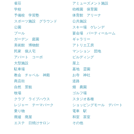
雀荘
アミューズメント施設
学校
幼稚園 保育園
予備校 学習塾
体育館 アリーナ
スポーツ施設 グラウンド
公共施設
公園
スキー場 ゲレンデ
プール
宴会場 パーティールーム
ガーデン 庭園
ギャラリー
美術館 博物館
アトリエ工房
民家 個人宅
マンション 団地
アパート コーポ
ビルディング
大型施設
屋上
駐車場
墓地 霊園
教会 チャペル 神殿
お寺 神社
商店街
道路
自然 景観
畑 農園
牧場
ゴルフ場
クラブ ライブハウス
スタジオ各種
レジャー テーマパーク
ショッピングモール デパート
乗り物
電車 駅
廃墟 廃屋
和室 茶室
エステ 日焼けサロン
その他