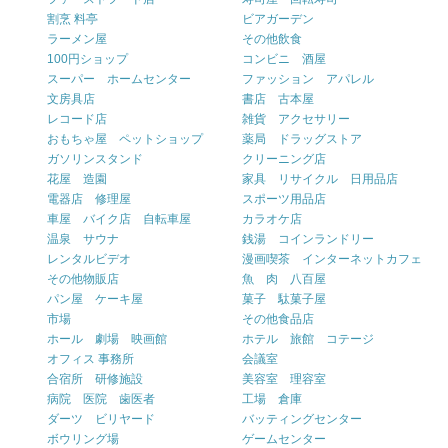
割烹 料亭
ビアガーデン
ラーメン屋
その他飲食
100円ショップ
コンビニ 酒屋
スーパー ホームセンター
ファッション アパレル
文房具店
書店 古本屋
レコード店
雑貨 アクセサリー
おもちゃ屋 ペットショップ
薬局 ドラッグストア
ガソリンスタンド
クリーニング店
花屋 造園
家具 リサイクル 日用品店
電器店 修理屋
スポーツ用品店
車屋 バイク店 自転車屋
カラオケ店
温泉 サウナ
銭湯 コインランドリー
レンタルビデオ
漫画喫茶 インターネットカフェ
その他物販店
魚 肉 八百屋
パン屋 ケーキ屋
菓子 駄菓子屋
市場
その他食品店
ホール 劇場 映画館
ホテル 旅館 コテージ
オフィス 事務所
会議室
合宿所 研修施設
美容室 理容室
病院 医院 歯医者
工場 倉庫
ダーツ ビリヤード
バッティングセンター
ボウリング場
ゲームセンター