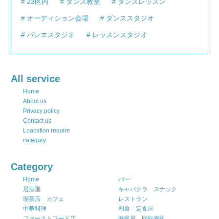
23区内
ダンス教室
ダンスレッスン
オーディション会場
ダンススタジオ
バレエスタジオ
レッスンスタジオ
All service
Home
About us
Privacy policy
Contact us
Loacation require
category
Category
Home
バー
居酒屋
キャバクラ スナック
喫茶店 カフェ
レストラン
中華料理
和食 定食屋
ファーストフード店
寿司屋 回転寿司