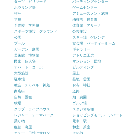
ダーツ ビリヤード
バッティングセンター
ボウリング場
ゲームセンター
雀荘
アミューズメント施設
学校
幼稚園 保育園
予備校 学習塾
体育館 アリーナ
スポーツ施設 グラウンド
公共施設
公園
スキー場 ゲレンデ
プール
宴会場 パーティールーム
ガーデン 庭園
ギャラリー
美術館 博物館
アトリエ工房
民家 個人宅
マンション 団地
アパート コーポ
ビルディング
大型施設
屋上
駐車場
墓地 霊園
教会 チャペル 神殿
お寺 神社
商店街
道路
自然 景観
畑 農園
牧場
ゴルフ場
クラブ ライブハウス
スタジオ各種
レジャー テーマパーク
ショッピングモール デパート
乗り物
電車 駅
廃墟 廃屋
和室 茶室
エステ 日焼けサロン
その他