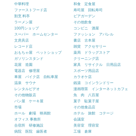
中華料理
和食 定食屋
ファーストフード店
寿司屋 回転寿司
割烹 料亭
ビアガーデン
ラーメン屋
その他飲食
100円ショップ
コンビニ 酒屋
スーパー ホームセンター
ファッション アパレル
文房具店
書店 古本屋
レコード店
雑貨 アクセサリー
おもちゃ屋 ペットショップ
薬局 ドラッグストア
ガソリンスタンド
クリーニング店
花屋 造園
家具 リサイクル 日用品店
電器店 修理屋
スポーツ用品店
車屋 バイク店 自転車屋
カラオケ店
温泉 サウナ
銭湯 コインランドリー
レンタルビデオ
漫画喫茶 インターネットカフェ
その他物販店
魚 肉 八百屋
パン屋 ケーキ屋
菓子 駄菓子屋
市場
その他食品店
ホール 劇場 映画館
ホテル 旅館 コテージ
オフィス 事務所
会議室
合宿所 研修施設
美容室 理容室
病院 医院 歯医者
工場 倉庫