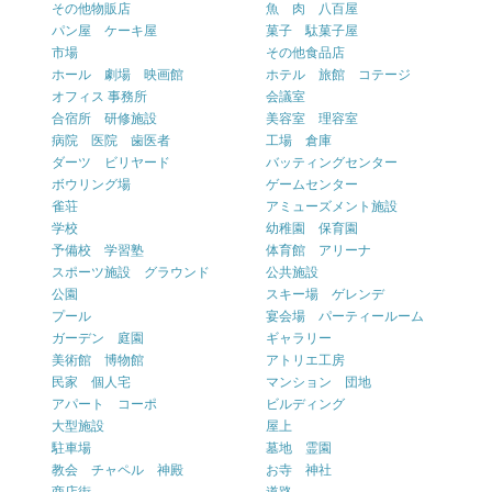
その他物販店
魚 肉 八百屋
パン屋 ケーキ屋
菓子 駄菓子屋
市場
その他食品店
ホール 劇場 映画館
ホテル 旅館 コテージ
オフィス 事務所
会議室
合宿所 研修施設
美容室 理容室
病院 医院 歯医者
工場 倉庫
ダーツ ビリヤード
バッティングセンター
ボウリング場
ゲームセンター
雀荘
アミューズメント施設
学校
幼稚園 保育園
予備校 学習塾
体育館 アリーナ
スポーツ施設 グラウンド
公共施設
公園
スキー場 ゲレンデ
プール
宴会場 パーティールーム
ガーデン 庭園
ギャラリー
美術館 博物館
アトリエ工房
民家 個人宅
マンション 団地
アパート コーポ
ビルディング
大型施設
屋上
駐車場
墓地 霊園
教会 チャペル 神殿
お寺 神社
商店街
道路