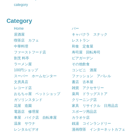
category
Category
Home
バー
居酒屋
キャバクラ スナック
喫茶店 カフェ
レストラン
中華料理
和食 定食屋
ファーストフード店
寿司屋 回転寿司
割烹 料亭
ビアガーデン
ラーメン屋
その他飲食
100円ショップ
コンビニ 酒屋
スーパー ホームセンター
ファッション アパレル
文房具店
書店 古本屋
レコード店
雑貨 アクセサリー
おもちゃ屋 ペットショップ
薬局 ドラッグストア
ガソリンスタンド
クリーニング店
花屋 造園
家具 リサイクル 日用品店
電器店 修理屋
スポーツ用品店
車屋 バイク店 自転車屋
カラオケ店
温泉 サウナ
銭湯 コインランドリー
レンタルビデオ
漫画喫茶 インターネットカフェ