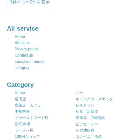
6件中 1〜6件を表示
All service
Home
About us
Privacy policy
Contact us
Loacation require
category
Category
Home
バー
居酒屋
キャバクラ スナック
喫茶店 カフェ
レストラン
中華料理
和食 定食屋
ファーストフード店
寿司屋 回転寿司
割烹 料亭
ビアガーデン
ラーメン屋
その他飲食
100円ショップ
コンビニ 酒屋