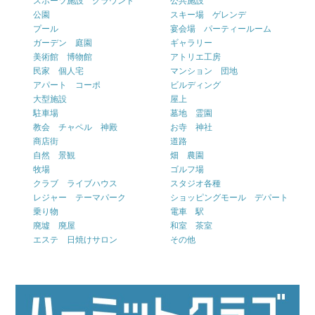
スポーツ施設 グラウンド
公共施設
公園
スキー場 ゲレンデ
プール
宴会場 パーティールーム
ガーデン 庭園
ギャラリー
美術館 博物館
アトリエ工房
民家 個人宅
マンション 団地
アパート コーポ
ビルディング
大型施設
屋上
駐車場
墓地 霊園
教会 チャペル 神殿
お寺 神社
商店街
道路
自然 景観
畑 農園
牧場
ゴルフ場
クラブ ライブハウス
スタジオ各種
レジャー テーマパーク
ショッピングモール デパート
乗り物
電車 駅
廃墟 廃屋
和室 茶室
エステ 日焼けサロン
その他