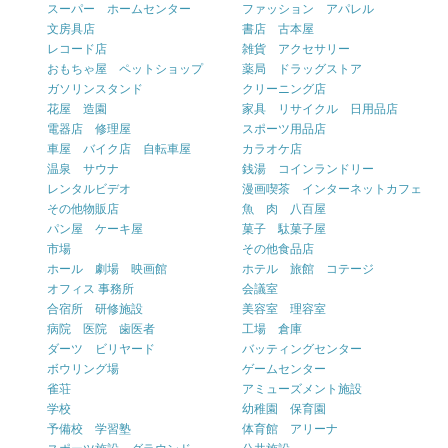
スーパー ホームセンター
ファッション アパレル
文房具店
書店 古本屋
レコード店
雑貨 アクセサリー
おもちゃ屋 ペットショップ
薬局 ドラッグストア
ガソリンスタンド
クリーニング店
花屋 造園
家具 リサイクル 日用品店
電器店 修理屋
スポーツ用品店
車屋 バイク店 自転車屋
カラオケ店
温泉 サウナ
銭湯 コインランドリー
レンタルビデオ
漫画喫茶 インターネットカフェ
その他物販店
魚 肉 八百屋
パン屋 ケーキ屋
菓子 駄菓子屋
市場
その他食品店
ホール 劇場 映画館
ホテル 旅館 コテージ
オフィス 事務所
会議室
合宿所 研修施設
美容室 理容室
病院 医院 歯医者
工場 倉庫
ダーツ ビリヤード
バッティングセンター
ボウリング場
ゲームセンター
雀荘
アミューズメント施設
学校
幼稚園 保育園
予備校 学習塾
体育館 アリーナ