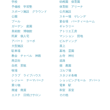
学校
幼稚園 保育園
予備校 学習塾
体育館 アリーナ
スポーツ施設 グラウンド
公共施設
公園
スキー場 ゲレンデ
プール
宴会場 パーティールーム
ガーデン 庭園
ギャラリー
美術館 博物館
アトリエ工房
民家 個人宅
マンション 団地
アパート コーポ
ビルディング
大型施設
屋上
駐車場
墓地 霊園
教会 チャペル 神殿
お寺 神社
商店街
道路
自然 景観
畑 農園
牧場
ゴルフ場
クラブ ライブハウス
スタジオ各種
レジャー テーマパーク
ショッピングモール デパート
乗り物
電車 駅
廃墟 廃屋
和室 茶室
エステ 日焼けサロン
その他