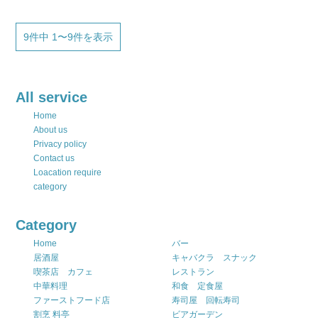
9件中 1〜9件を表示
All service
Home
About us
Privacy policy
Contact us
Loacation require
category
Category
Home
バー
居酒屋
キャバクラ スナック
喫茶店 カフェ
レストラン
中華料理
和食 定食屋
ファーストフード店
寿司屋 回転寿司
割烹 料亭
ビアガーデン