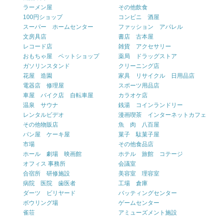
ラーメン屋
その他飲食
100円ショップ
コンビニ 酒屋
スーパー ホームセンター
ファッション アパレル
文房具店
書店 古本屋
レコード店
雑貨 アクセサリー
おもちゃ屋 ペットショップ
薬局 ドラッグストア
ガソリンスタンド
クリーニング店
花屋 造園
家具 リサイクル 日用品店
電器店 修理屋
スポーツ用品店
車屋 バイク店 自転車屋
カラオケ店
温泉 サウナ
銭湯 コインランドリー
レンタルビデオ
漫画喫茶 インターネットカフェ
その他物販店
魚 肉 八百屋
パン屋 ケーキ屋
菓子 駄菓子屋
市場
その他食品店
ホール 劇場 映画館
ホテル 旅館 コテージ
オフィス 事務所
会議室
合宿所 研修施設
美容室 理容室
病院 医院 歯医者
工場 倉庫
ダーツ ビリヤード
バッティングセンター
ボウリング場
ゲームセンター
雀荘
アミューズメント施設